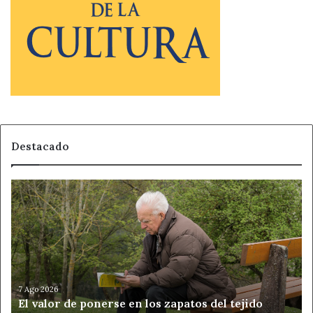
Destacado
El
valor
de
ponerse
en
los
zapatos
del
7 Ago 2026
El valor de ponerse en los zapatos del tejido
tejido