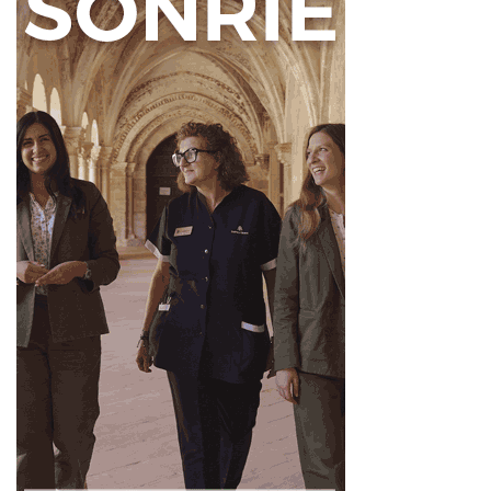
Cabrera.
Fuente
Diputación de León
Ahora León
Diputación de León
FITUR
Noticias de León
Turisleon
Turismo de León