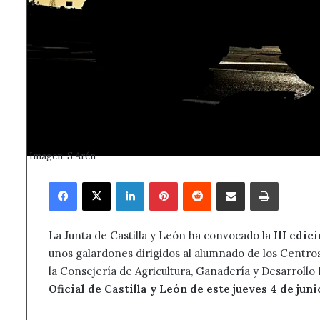
Imagen: S.Arén
Facebook
X
LinkedIn
Pinterest
Reddit
Compartir por correo electrónico
Imprimir
La Junta de Castilla y León ha convocado la
III edic
unos galardones dirigidos al alumnado de los Centr
la Consejería de Agricultura, Ganadería y Desarrollo
Oficial de Castilla y León de este jueves 4 de jun