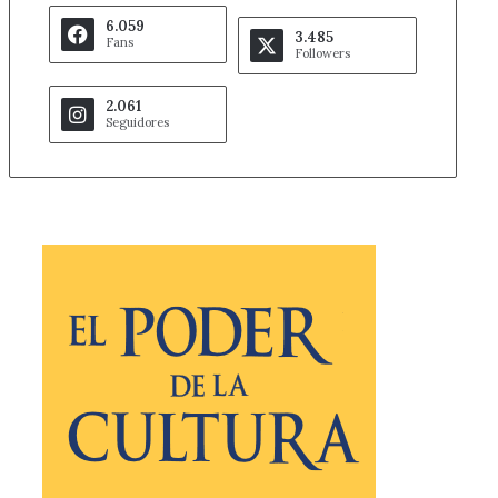
6.059
3.485
Fans
Followers
2.061
Seguidores