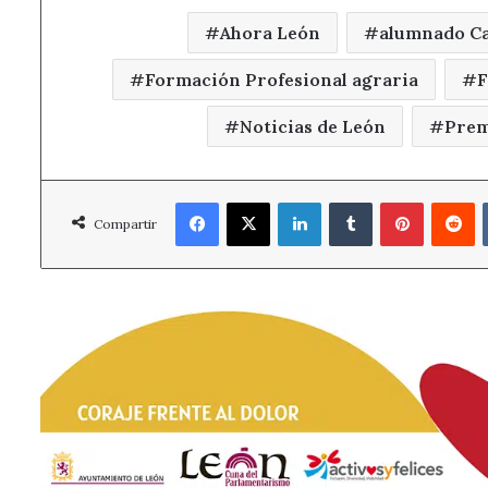
Ahora León
alumnado Ca
Formación Profesional agraria
F
Noticias de León
Prem
Facebook
X
LinkedIn
Tumblr
Pinterest
R
Compartir