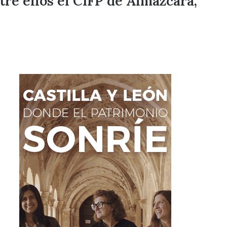
tre ellos el CIFP de Almázcara,