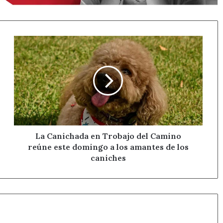
La
Canichada
en
Trobajo
del
Camino
reúne
este
domingo
a
La Canichada en Trobajo del Camino
los
reúne este domingo a los amantes de los
amantes
caniches
de
los
caniches