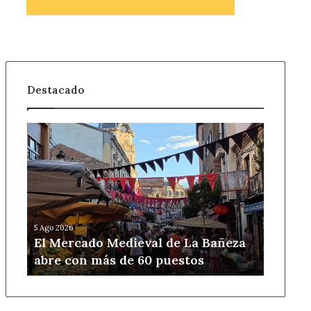
Destacado
El
Mercado
Medieval
de
La
Bañeza
abre
5 Ago 2026
con
El Mercado Medieval de La Bañeza
más
abre con más de 60 puestos
de
60
puestos