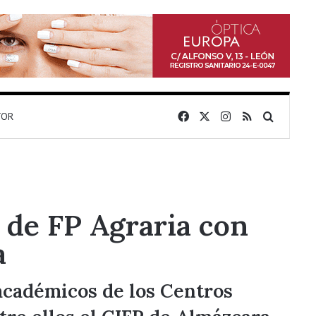
Facebook
X
Instagram
RSS
Buscar 
TOR
a de FP Agraria con
a
 académicos de los Centros