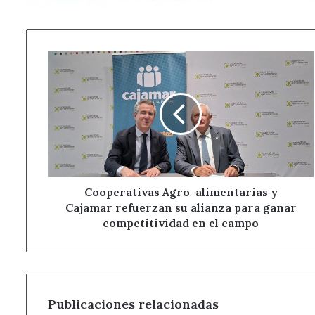
Cooperativas
Agro-
alimentarias
y
Cajamar
refuerzan
su
alianza
para
ganar
Cooperativas Agro-alimentarias y
competitividad
Cajamar refuerzan su alianza para ganar
en
competitividad en el campo
el
campo
Publicaciones relacionadas