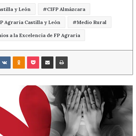
stilla y León
CIFP Almázcara
P Agraria Castilla y León
Medio Rural
ios a la Excelencia de FP Agraria
eddit
VKontakte
Odnoklassniki
Pocket
Compartir por correo electrónico
Imprimir