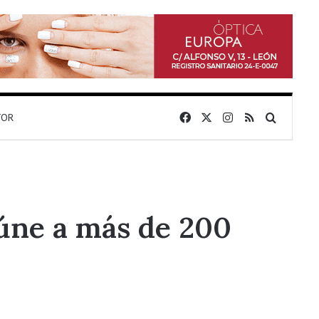
Facebook
X
Instagram
RSS
Buscar 
TOR
eúne a más de 200