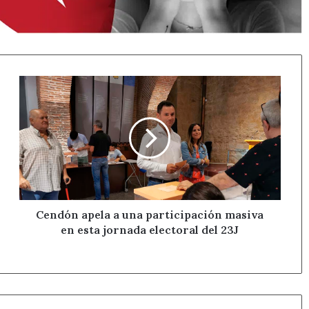
Cendón
apela
a
una
participación
masiva
en
esta
jornada
electoral
Cendón apela a una participación masiva
del
en esta jornada electoral del 23J
23J