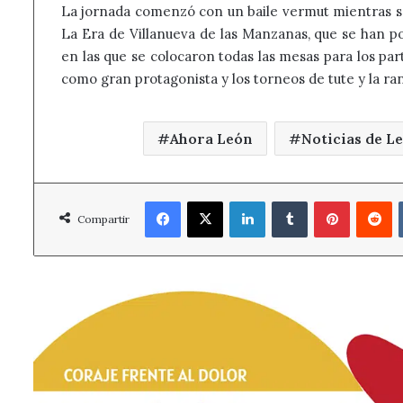
La jornada comenzó con un baile vermut mientras se 
La Era de Villanueva de las Manzanas, que se han po
en las que se colocaron todas las mesas para los part
como gran protagonista y los torneos de tute y la ran
Ahora León
Noticias de L
Facebook
X
LinkedIn
Tumblr
Pinterest
R
Compartir