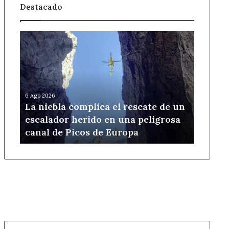
Destacado
La
niebla
complica
el
rescate
de
6 Ago 2026
un
La niebla complica el rescate de un
escalador
escalador herido en una peligrosa
herido
canal de Picos de Europa
en
una
peligrosa
canal
de
Picos
de
Europa