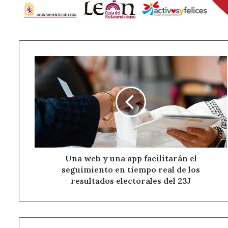
Una
web
y
una
app
facilitarán
el
seguimiento
en
tiempo
Una web y una app facilitarán el
real
seguimiento en tiempo real de los
de
resultados electorales del 23J
los
resultados
electorales
del