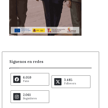
Síguenos en redes
6.059
3.485
Fans
Followers
2.061
Seguidores