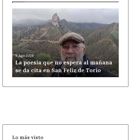
La
poesía
que
no
espera
al
mañana
8 Ago 2026
se
La poesía que no espera al mañana
da
se da cita en San Feliz de Torío
cita
en
San
Feliz
de
Torío
Lo más visto