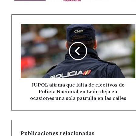
JUPOL
afirma
que
falta
de
efectivos
de
Policía
Nacional
en
JUPOL afirma que falta de efectivos de
León
Policía Nacional en León deja en
deja
ocasiones una sola patrulla en las calles
en
ocasiones
una
sola
patrulla
Publicaciones relacionadas
en