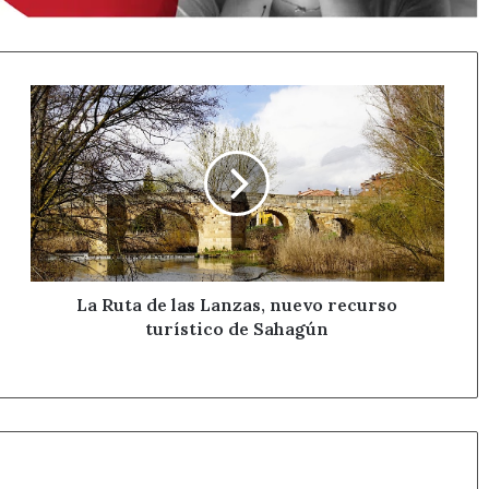
La
Ruta
de
las
Lanzas,
nuevo
recurso
turístico
de
Sahagún
La Ruta de las Lanzas, nuevo recurso
turístico de Sahagún