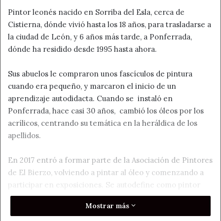
Pintor leonés nacido en Sorriba del Esla, cerca de
Cistierna, dónde vivió hasta los 18 años, para trasladarse a
la ciudad de León, y 6 años más tarde, a Ponferrada,
dónde ha residido desde 1995 hasta ahora.
Sus abuelos le compraron unos fascículos de pintura
cuando era pequeño, y marcaron el inicio de un
aprendizaje autodidacta. Cuando se instaló en
Ponferrada, hace casi 30 años, cambió los óleos por los
acrílicos, centrando su temática en la heráldica de los
apellidos.
En 2017 entró a formar parte de la Asociación de Pintores
de El Bierzo, volviendo a pintar al óleo y comenzando a
participar en exposiciones. Se autodefine como pintor
vocacional, que pinta a diario, con tendencia a usar
Mostrar más
colores intensos, predominando los tonos azules, y