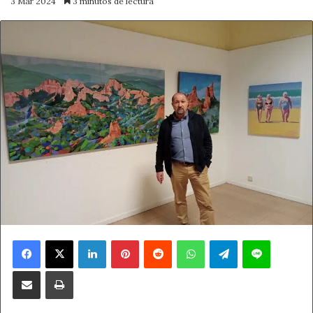
3 Mar 2024
3 minutos de lectura
Facebook
X
LinkedIn
Pinterest
Reddit
WhatsApp
Telegram
Line
Compartir por correo electrónico
Imprimir