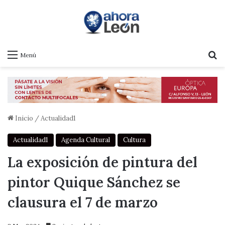
B
Menú
Inicio
/
Actualidad1
Actualidad1
Agenda Cultural
Cultura
La exposición de pintura del
pintor Quique Sánchez se
clausura el 7 de marzo