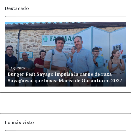
Destacado
Burger
Fest
Sayago
impulsa
la
carne
de
raza
8 Ago 2026
Burger Fest Sayago impulsa la carne de raza
Sayaguesa,
Sayaguesa, que busca Marca de Garantía en 2027
que
busca
Marca
de
Garantía
en
2027
Lo más visto