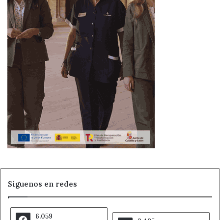
cuadros.
Ahora León
Cultura
Noticias de León
Quique Sanchez
Síguenos en redes
6.059