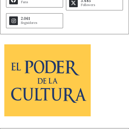
3.485
Fans
Followers
2.061
Seguidores