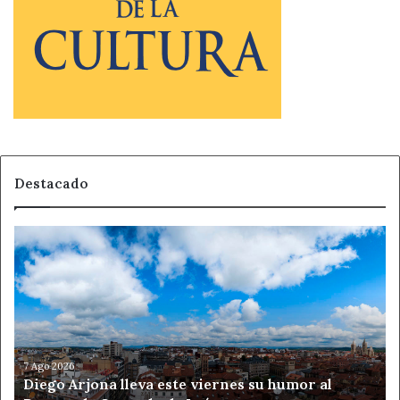
Destacado
Diego
Arjona
lleva
este
viernes
su
humor
al
7 Ago 2026
Diego Arjona lleva este viernes su humor al
Parque