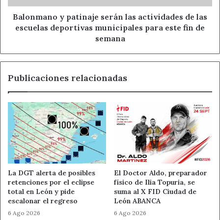
escuelas
se centran en desarrollar un conjunto de buenas
deportivas
Balonmano y patinaje serán las actividades de las
prácticas que se alojarán en un banco común de
municipales
escuelas deportivas municipales para este fin de
experiencias y referencias exitosas. Con ellas, se
para
semana
diseñará un paquete educativo digital para la estimulación
este
cognitiva de las personas de edad avanzada desarrollada
fin
de
con las tecnologías digitales y se incorporarán en una
Publicaciones relacionadas
semana
aplicación móvil. Asimismo, las autoridades públicas,
instituciones educativas y otros agentes locales
cooperarán para promocionar el envejecimiento activo y
saludable en las zonas rurales, y diferentes instituciones
procedentes de distintos países garantizarán que los
productos finales se adapten a contextos rurales diversos.
La DGT alerta de posibles
El Doctor Aldo, preparador
Adultos
Ahora León
Diputación
retenciones por el eclipse
físico de Ilia Topuria, se
total en León y pide
suma al X FID Ciudad de
Erasmus
Noticias de León
escalonar el regreso
León ABANCA
6 Ago 2026
6 Ago 2026