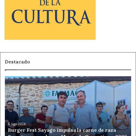
Destacado
Burger
Fest
Sayago
impulsa
la
carne
de
raza
8 Ago 2026
Burger Fest Sayago impulsa la carne de raza
Sayaguesa,