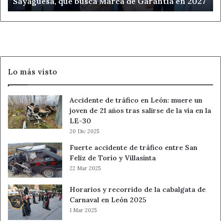
Sayaguesa, que busca Marca de Garantía en 2027
que
busca
Marca
de
Garantía
en
2027
Lo más visto
Accidente de tráfico en León: muere un
joven de 21 años tras salirse de la vía en la
LE-30
20 Dic 2025
Fuerte accidente de tráfico entre San
Feliz de Torío y Villasinta
22 Mar 2025
Horarios y recorrido de la cabalgata de
Carnaval en León 2025
1 Mar 2025