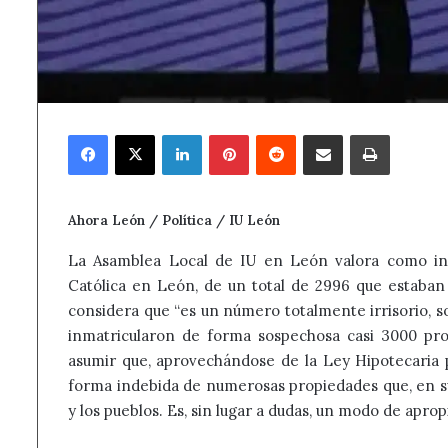
Facebook
X
LinkedIn
Pinterest
Reddit
Compartir por correo electrónico
Imprimir
Ahora León / Política / IU León
La Asamblea Local de IU en León valora como insuf
Católica en León, de un total de 2996 que estaban
considera que “es un número totalmente irrisorio, s
inmatricularon de forma sospechosa casi 3000 pro
asumir que, aprovechándose de la Ley Hipotecaria p
forma indebida de numerosas propiedades que, en su 
y los pueblos. Es, sin lugar a dudas, un modo de aprop