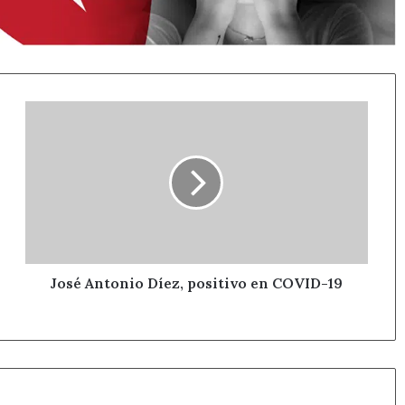
José
Antonio
Díez,
positivo
en
COVID-
19
José Antonio Díez, positivo en COVID-19