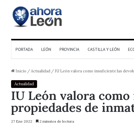
PORTADA
LEÓN
PROVINCIA
CASTILLA Y LEÓN
EC
Inicio
/
Actualidad
/
IU León valora como insuficiente las devolu
Actualidad
IU León valora como i
propiedades de inmatr
27 Ene 2022
2 minutos de lectura