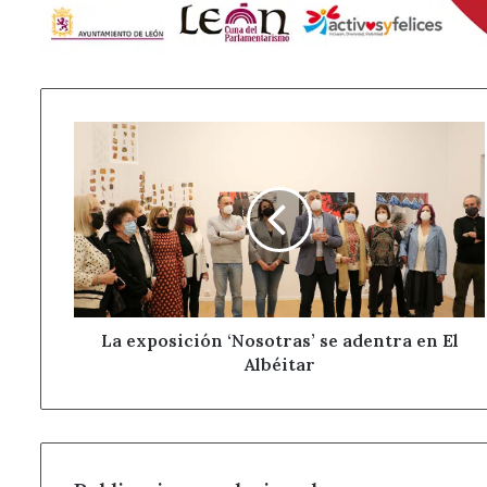
La
exposición
‘Nosotras’
se
adentra
en
El
Albéitar
La exposición ‘Nosotras’ se adentra en El
Albéitar