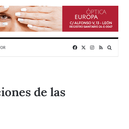
Facebook
X
Instagram
RSS
Buscar 
TOR
iones de las