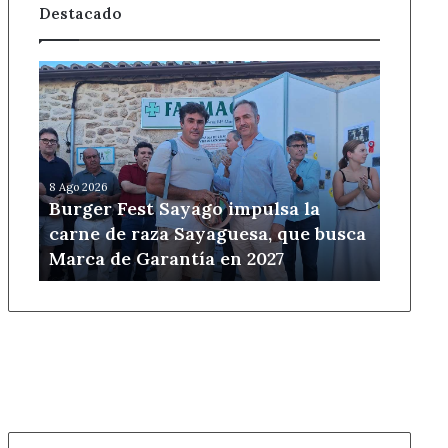
Destacado
Burger
Fest
Sayago
impulsa
la
carne
8 Ago 2026
de
Burger Fest Sayago impulsa la
raza
carne de raza Sayaguesa, que busca
Sayaguesa,
Marca de Garantía en 2027
que
busca
Marca
de
Garantía
en
2027