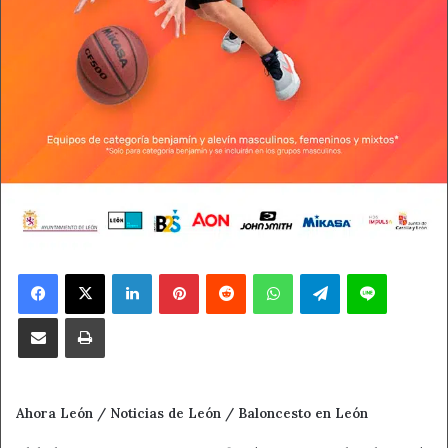
Facebook
X
LinkedIn
Pinterest
Reddit
WhatsApp
Telegram
Line
Compartir por correo electrónico
Imprimir
Ahora León / Noticias de León / Baloncesto en León