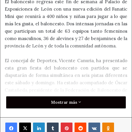
El baloncesto regresa este fin de semana al Palacio de
Exposiciones de León con una nueva edición del Fanatic
Mini que reunirá a 400 niños y niñas para jugar a lo que
más les gusta, el baloncesto. Dos intensas jornadas en las
que participan un total de 63 equipos tanto femeninos
como masculinos, 36 de alevines y 27 de benjamines de la
provincia de León y de toda la comunidad autónoma.
El concejal de Deportes, Vicente Canuria, ha presentado
esta gran fiesta del baloncesto con partidos que se
disputarán de forma simultánea en seis pistas diferentes
este sábado y domingo. Ha estado acompañado de Óscar
Castañeda, presidente de la Federación de Baloncesto de
Castilla y León, y José Manuel Vázquez, delgado provincial
Mostrar más
de la Federación. También ha asistido el entrenador de
baloncesto Aíto García, que ha querido arropar esta cita
deportiva.
Facebook
X
LinkedIn
Tumblr
Pinterest
Reddit
VKontakte
Odnoklass