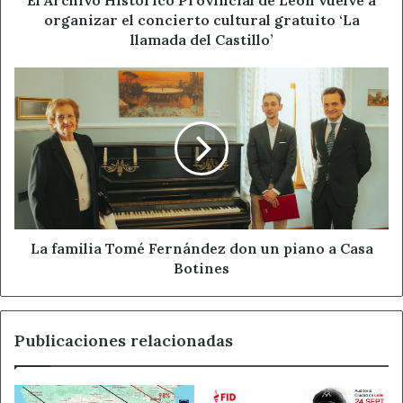
El Archivo Histórico Provincial de León vuelve a
concierto
organizar el concierto cultural gratuito ‘La
cultural
llamada del Castillo’
gratuito
‘La
La
llamada
familia
del
Tomé
Castillo’
Fernández
don
un
piano
a
Casa
Botines
La familia Tomé Fernández don un piano a Casa
Botines
Publicaciones relacionadas