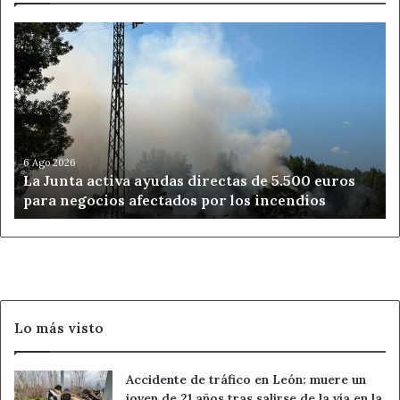
La
Junta
activa
ayudas
directas
de
5.500
euros
6 Ago 2026
La Junta activa ayudas directas de 5.500 euros
para
para negocios afectados por los incendios
negocios
afectados
por
los
incendios
Lo más visto
Accidente de tráfico en León: muere un
joven de 21 años tras salirse de la vía en la