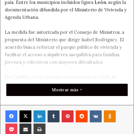
país. Entre los municipios incluidos figura
León
, según la
documentación difundida por el Ministerio de Vivienda y
Agenda Urbana.
La medida fue autorizada por el Consejo de Ministros, a
propuesta del Ministerio que dirige Isabel Rodríguez. El
acuerdo busca reforzar el parque público de vivienda y
facilitar el acceso a alquileres asequibles para familias,
jóvenes y colectivos con mayores dificultades.
En Castilla y León, los nuevos proyectos de CASA 47
incluyen actuaciones en
León, Ávila y Valladolid
. El
Mostrar más
Ministerio no detalla en la nota el número exacto de
viviendas asignadas a cada municipio, aunque sí confirma
que el conjunto de los nuevos proyectos suma
22
Facebook
X
LinkedIn
Tumblr
Pinterest
Reddit
VKontakte
Odnoklass
actuaciones
y
1.629 viviendas
.
Pocket
Compartir por correo electrónico
Imprimir
CASA 47 alcanza los 2.080