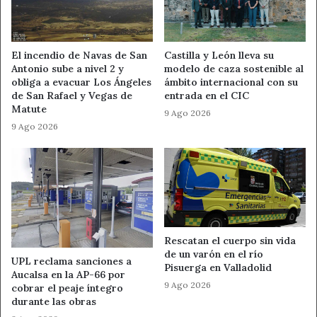
millones
corresponderán a financiación estatal y
151,2
millones
a la aportación mínima de la comunidad
autónoma.
El incendio de Navas de San
Castilla y León lleva su
Antonio sube a nivel 2 y
modelo de caza sostenible al
El Plan Estatal de Vivienda 2026-2030 contará con un
obliga a evacuar Los Ángeles
ámbito internacional con su
presupuesto global de
7.000 millones de euros
. El
de San Rafael y Vegas de
entrada en el CIC
Gobierno aportará el
60%
de los fondos y las
Matute
9 Ago 2026
comunidades autónomas asumirán el
40%
restante.
9 Ago 2026
Más vivienda pública y
rehabilitación
El nuevo plan reservará al menos un
40% de los fondos
a la construcción y adquisición de viviendas. Otro
30%
se
Rescatan el cuerpo sin vida
de un varón en el río
dirigirá a la rehabilitación del parque residencial
UPL reclama sanciones a
Pisuerga en Valladolid
Aucalsa en la AP-66 por
existente. El
30% restante
servirá para reforzar la
9 Ago 2026
cobrar el peaje íntegro
protección de colectivos y territorios con mayores
durante las obras
necesidades.