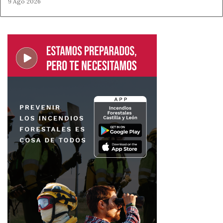
9 Ago 2026
La iniciativa incorpora, además, mecanismos para
garantizar la protección permanente de las viviendas
construidas con fondos públicos. También incluye
medidas de transparencia en las adjudicaciones y una
cláusula antifraude.
Para León, la inclusión en los nuevos proyectos de CASA
47 supone un paso relevante dentro de una estrategia
estatal que busca aumentar la oferta de vivienda
asequible. La presión sobre el alquiler y la falta de
vivienda disponible siguen siendo dos de los principales
retos para jóvenes y familias en la provincia.
Fuente
Ahora León
Ahora León
Alquiler Asequible