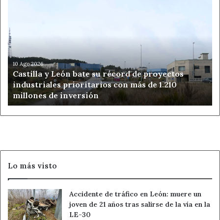
Castilla
y
León
bate
su
récord
de
10 Ago 2026
Castilla y León bate su récord de proyectos
proyectos
industriales prioritarios con más de 1.210
industriales
millones de inversión
prioritarios
con
más
de
1.210
millones
de
Lo más visto
inversión
Accidente de tráfico en León: muere un
joven de 21 años tras salirse de la vía en la
LE-30