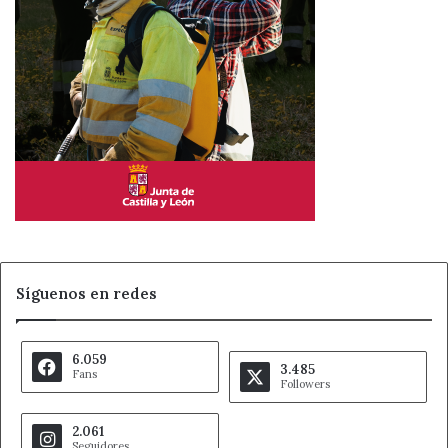
CASA 47
Castilla y León
Noticias de León
Plan Estatal de Vivienda
vivienda asequible León
Vivienda Pública
Síguenos en redes
6.059
3.485
Fans
Followers
2.061
Seguidores