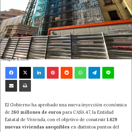
Imagen: S.Arén
Facebook
X
LinkedIn
Pinterest
Reddit
WhatsApp
Telegram
Line
Compartir por correo electrónico
Imprimir
El Gobierno ha aprobado una nueva inyección económica
de
260 millones de euros
para CASA 47, la Entidad
Estatal de Vivienda, con el objetivo de construir
1.629
nuevas viviendas asequibles
en distintos puntos del