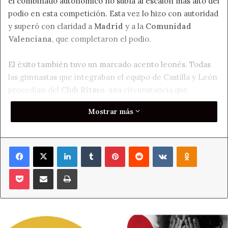
el combinado autonómico no subía al escalón más alto del
podio en esta competición. Esta vez lo hizo con autoridad
y superó con claridad a
Madrid
y a la
Comunidad
Valenciana
, que completaron el podio.
El éxito también tuvo un marcado acento leonés. Todas
las gimnastas que integraban el equipo de Castilla y León
procedían del
Club Ritmo
, una circunstancia que
refuerza el peso de la entidad en la gimnasia rítmica de
Mostrar más
base.
Además, las leonesas sumaron otro oro en la clasificación
Facebook
X
LinkedIn
Tumblr
Pinterest
Reddit
VKontakte
Odnoklass
conjunta. En esta categoría, el resultado combinó la
actuación de las gimnastas del Club Ritmo con la del
Pocket
Compartir por correo electrónico
Imprimir
conjunto aportado por el
Club La Victoria de
Valladolid
, que fue segundo en la modalidad de
conjuntos.