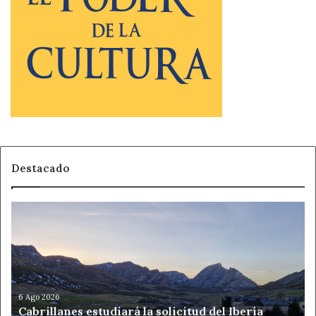
Destacado
Cabrillanes
estudiará
la
solicitud
del
Iberia
Eclipse
6 Ago 2026
Cabrillanes estudiará la solicitud del Iberia
Festival