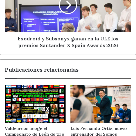
final. Allí, todos los equipos partirán de cero en la lucha
en
por el título.
la
ULE
los
Fuente
Ahora León
premios
Santander
Exodroid y Subsonyx ganan en la ULE los
X
premios Santander X Spain Awards 2026
Ahora León
Spain
Awards
Campeonato de España Escolar
2026
Publicaciones relacionadas
Castilla y León gimnasia
Club Ritmo
Deporte Leonés
gimnasia rítmica León
Liga Iberdrola
Noticias de León
Valdearcos acoge el
Luis Fernando Ortiz, nuevo
Campeonato de León de tiro
entrenador del Somos