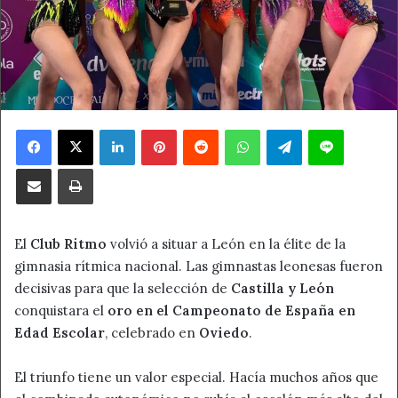
Facebook
X
LinkedIn
Pinterest
Reddit
WhatsApp
Telegram
Line
Compartir por correo electrónico
Imprimir
El
Club Ritmo
volvió a situar a León en la élite de la
gimnasia rítmica nacional. Las gimnastas leonesas fueron
decisivas para que la selección de
Castilla y León
conquistara el
oro en el Campeonato de España en
Edad Escolar
, celebrado en
Oviedo
.
El triunfo tiene un valor especial. Hacía muchos años que