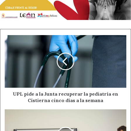
En el apartado individual, el Club Ritmo también logró
varias medallas por aparatos.
Lucía Arias ganó el oro en
cuerda
, mientras que
Marta Pérez consiguió la plata
en aro y el bronce en cinta
.
La selección autonómica la completaron
Lola Ferro,
UPL
pide
Celia Lozano, Alba Fernández y Giselle Mangado
, que
a
contribuyeron a una actuación colectiva clave para
la
devolver a Castilla y León a lo más alto del campeonato.
Junta
recuperar
El protagonismo del Club Ritmo continuará este
sábado
la
pediatría
6 de junio
en el mismo escenario, Oviedo, donde se
en
disputa la segunda fase de la
Liga Iberdrola
. Para el
Cistierna
UPL pide a la Junta recuperar la pediatría en
equipo leonés, la cita llega con margen tras su victoria en
cinco
Cistierna cinco días a la semana
la primera jornada.
días
a
Exodroid
la
Las gimnastas del Club Ritmo solo necesitan terminar
y
semana
Subsonyx
entre las
12 primeras
para asegurar su billete a la fase
ganan