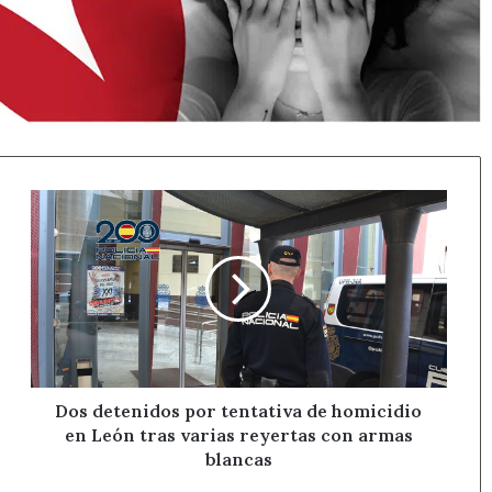
Dos
detenidos
por
tentativa
de
homicidio
en
León
tras
varias
Dos detenidos por tentativa de homicidio
reyertas
en León tras varias reyertas con armas
con
blancas
armas