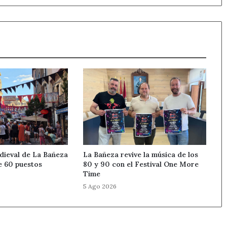
blancas
ieval de La Bañeza
La Bañeza revive la música de los
e 60 puestos
80 y 90 con el Festival One More
Time
5 Ago 2026