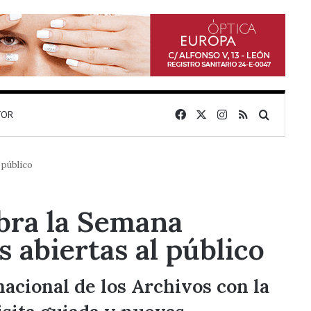
Facebook
X
Instagram
RSS
Buscar 
TOR
 público
ebra la Semana
 abiertas al público
acional de los Archivos con la