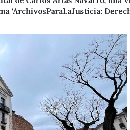
al de Carlos Arias Navarro, una v
ema ‘ArchivosParaLaJusticia: Derec