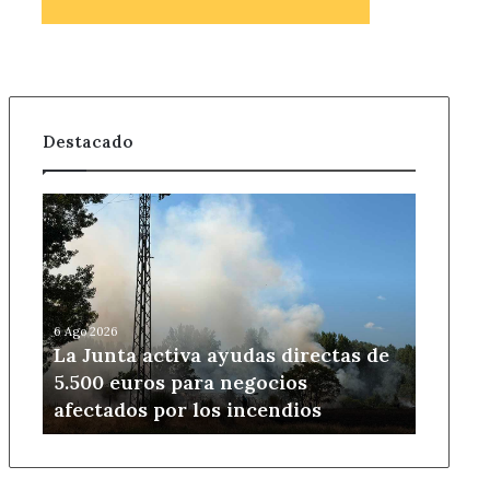
Destacado
La
Junta
activa
ayudas
directas
de
6 Ago 2026
5.500
La Junta activa ayudas directas de
euros
5.500 euros para negocios
para
afectados por los incendios
negocios
afectados
por
los