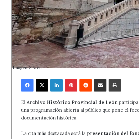
Imagen: S.Arén
Facebook
X
LinkedIn
Pinterest
Reddit
Compartir por correo electrónico
Imprimir
El
Archivo Histórico Provincial de León
participa
una programación abierta al público que pone el foco e
documentación histórica.
La cita más destacada será la
presentación del fon