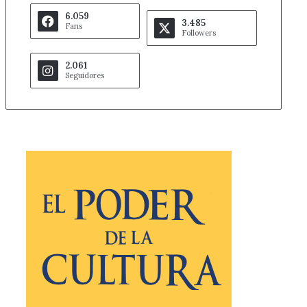
6.059
3.485
Fans
Followers
2.061
Seguidores