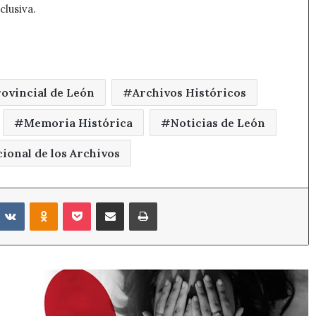
clusiva.
rovincial de León
Archivos Históricos
Memoria Histórica
Noticias de León
ional de los Archivos
eddit
VKontakte
Odnoklassniki
Pocket
Compartir por correo electrónico
Imprimir