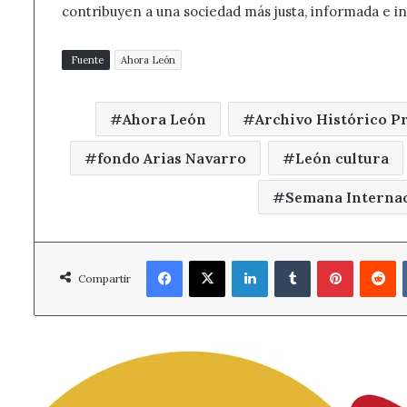
contribuyen a una sociedad más justa, informada e in
Fuente
Ahora León
Ahora León
Archivo Histórico P
fondo Arias Navarro
León cultura
Semana Internac
Facebook
X
LinkedIn
Tumblr
Pinterest
R
Compartir