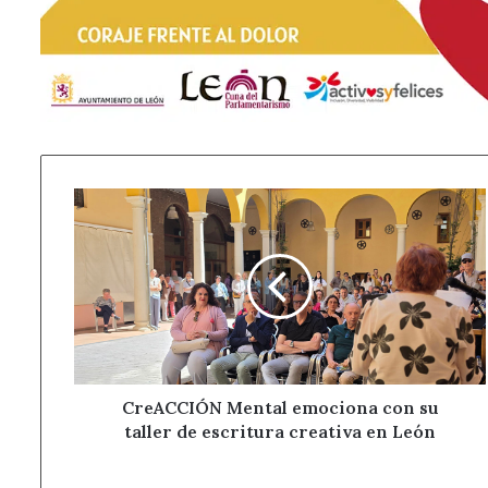
CreACCIÓN
Mental
emociona
con
su
taller
de
escritura
creativa
en
CreACCIÓN Mental emociona con su
León
taller de escritura creativa en León