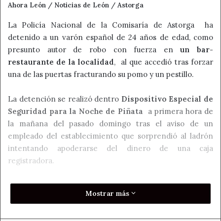
Ahora León / Noticias de León / Astorga
La Policía Nacional de la Comisaría de Astorga ha
detenido a un varón español de 24 años de edad, como
presunto autor de robo con fuerza en
un bar-
restaurante de la localidad
, al que accedió tras forzar
una de las puertas fracturando su pomo y un pestillo.
La detención se realizó dentro
Dispositivo Especial de
Seguridad para la Noche de Piñata
a primera hora de
la mañana del pasado domingo tras el aviso de un
empleado del establecimiento que sorprendió al ladrón
intentando apoderarse del dinero de una caja
registradora.
Huyó del lugar y se refugió en otro establecimiento
Mostrar más
próximo, pretendiendo pasar inadvertido entre el resto
de clientes donde, con las características físicas