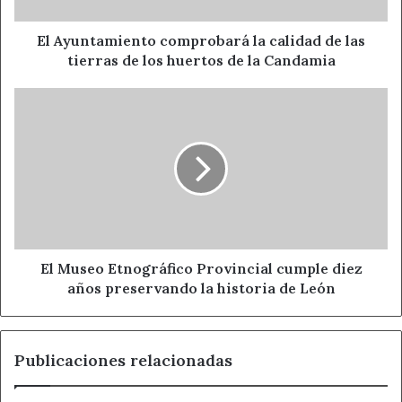
tierras
de
los
El Ayuntamiento comprobará la calidad de las
huertos
tierras de los huertos de la Candamia
de
la
El
Candamia
Museo
Etnográfico
Provincial
cumple
diez
años
preservando
la
historia
El Museo Etnográfico Provincial cumple diez
de
años preservando la historia de León
León
Publicaciones relacionadas