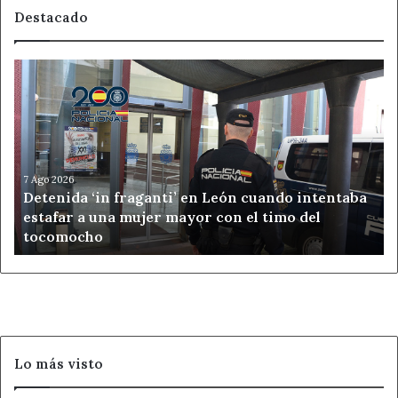
Destacado
Detenida
‘in
fraganti’
en
León
cuando
intentaba
7 Ago 2026
Detenida ‘in fraganti’ en León cuando intentaba
estafar
estafar a una mujer mayor con el timo del
a
tocomocho
una
mujer
mayor
con
el
timo
del
Lo más visto
tocomocho