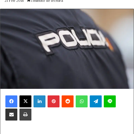
21 Feb 2018
1 minuto de lectura
Facebook
X
LinkedIn
Pinterest
Reddit
WhatsApp
Telegram
Line
Compartir por correo electrónico
Imprimir