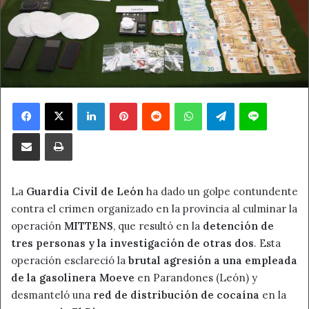
Facebook
X
LinkedIn
Pinterest
Reddit
WhatsApp
Telegram
Line
Compartir por correo electrónico
Imprimir
La
Guardia Civil de León
ha dado un golpe contundente
contra el crimen organizado en la provincia al culminar la
operación
MITTENS
, que resultó en la
detención de
tres personas y la investigación de otras dos
. Esta
operación esclareció la
brutal agresión a una empleada
de la gasolinera Moeve
en Parandones (León) y
desmanteló una
red de distribución de cocaína
en la