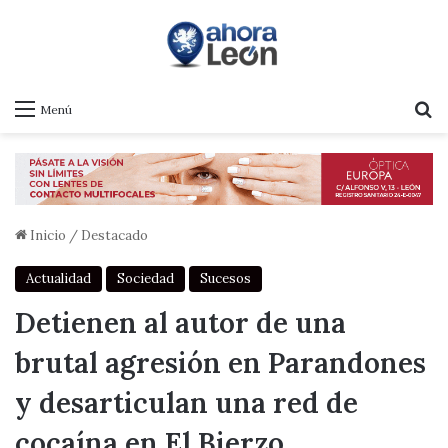
B
Menú
Inicio
/
Destacado
Actualidad
Sociedad
Sucesos
Detienen al autor de una
brutal agresión en Parandones
y desarticulan una red de
cocaína en El Bierzo