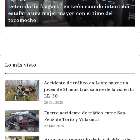
intentaba
Detenida ‘in fraganti’ en León cuando intentaba
estafar
estafar a una mujer mayor con el timo del
a
tocomocho
una
mujer
mayor
con
el
timo
del
Lo más visto
tocomocho
Accidente de tráfico en León: muere un
joven de 21 años tras salirse de la vía en la
LE-30
20 Dic 2025
Fuerte accidente de tráfico entre San
Feliz de Torío y Villasinta
22 Mar 2025
Horarios y recorrido de la cabalgata de