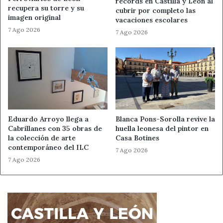
récords en Castilla y León al
por incidencias.
recupera su torre y su
cubrir por completo las
imagen original
vacaciones escolares
7 Ago 2026
El esclarecimiento de delitos graves como este
7 Ago 2026
demuestra la eficacia de las fuerzas de seguridad y su
compromiso con la justicia.
Fuente
Guardia Civil
Ahora León
Guardia Civil
Eduardo Arroyo llega a
Blanca Pons-Sorolla revive la
Cabrillanes con 35 obras de
huella leonesa del pintor en
Noticias de León
Sucesos en León
la colección de arte
Casa Botines
contemporáneo del ILC
7 Ago 2026
7 Ago 2026