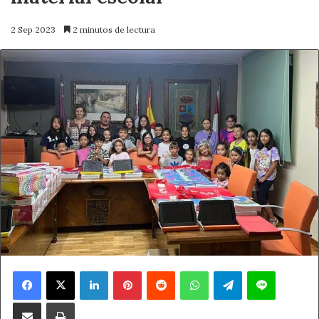
2 Sep 2023
2 minutos de lectura
Facebook
X
LinkedIn
Pinterest
Reddit
WhatsApp
Telegram
Line
Compartir por correo electrónico
Imprimir