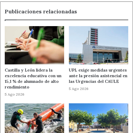
Noticias de León
entidades
Publicaciones relacionadas
locales
Castilla y León lidera la
UPL exige medidas urgentes
excelencia educativa con un
ante la presión asistencial en
15,1 % de alumnado de alto
las Urgencias del CAULE
rendimiento
5 Ago 2026
5 Ago 2026