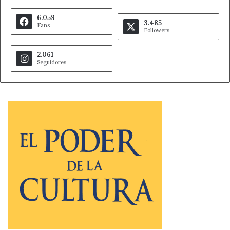
6.059
3.485
Fans
Followers
2.061
Seguidores