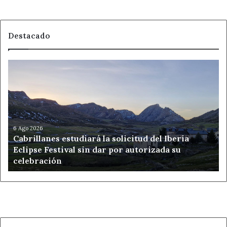
Destacado
Cabrillanes
estudiará
la
solicitud
del
Iberia
Eclipse
6 Ago 2026
Cabrillanes estudiará la solicitud del Iberia
Festival
Eclipse Festival sin dar por autorizada su
sin
celebración
dar
por
autorizada
su
celebración