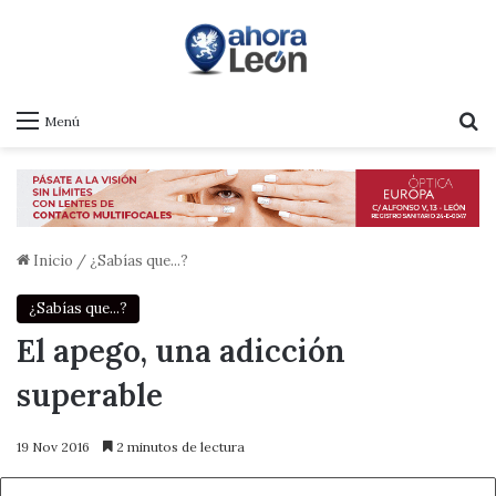
B
Menú
Inicio
/
¿Sabías que...?
¿Sabías que...?
El apego, una adicción
superable
19 Nov 2016
2 minutos de lectura