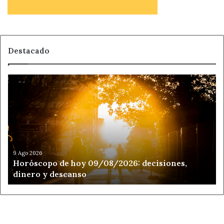
Destacado
Horóscopo
de
hoy
09/08/2026:
decisiones,
dinero
y
descanso
9 Ago 2026
Horóscopo de hoy 09/08/2026: decisiones,
dinero y descanso