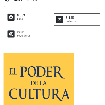
6.059
3.485
Fans
Followers
2.061
Seguidores