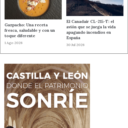
paz interior.
Aferrarse al bien como la única
El Canadair CL-215-T: el
Gazpacho: Una receta
avión que se juega la vida
realidad es una gran fortaleza
fresca, saludable y con un
apagando incendios en
toque diferente
España
María Damiani
escribe acerca de la salud y el bienestar
1 Ago 2026
30 Jul 2026
desde una perspectiva espiritual y es Comité de Publicación
de la Ciencia Cristiana en España. Email: spain@compub.org
Twitter: @compubespana
Ahora León
María Damiani
Noticias de León
Salud