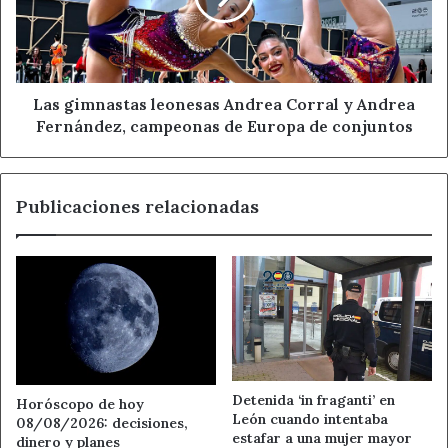
y
Andrea
Ahora León
Noticias de León
Fernández,
campeonas
Oceano
de
Las gimnastas leonesas Andrea Corral y Andrea
Europa
Fernández, campeonas de Europa de conjuntos
de
conjuntos
Publicaciones relacionadas
Detenida ‘in fraganti’ en
Horóscopo de hoy
León cuando intentaba
08/08/2026: decisiones,
estafar a una mujer mayor
dinero y planes