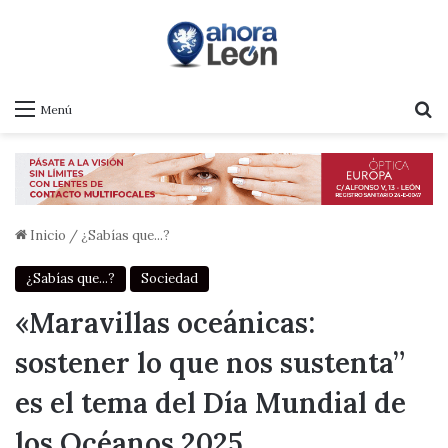
B
Menú
Inicio
/
¿Sabías que...?
¿Sabías que...?
Sociedad
«Maravillas oceánicas:
sostener lo que nos sustenta”
es el tema del Día Mundial de
los Océanos 2025,