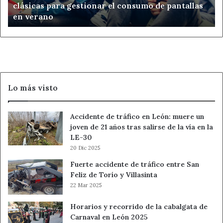
clásicas para gestionar el consumo de pantallas
gestionar
en verano
el
consumo
de
pantallas
en
verano
Lo más visto
Accidente de tráfico en León: muere un
joven de 21 años tras salirse de la vía en la
LE-30
20 Dic 2025
Fuerte accidente de tráfico entre San
Feliz de Torío y Villasinta
22 Mar 2025
Horarios y recorrido de la cabalgata de
Carnaval en León 2025