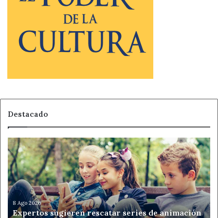
Destacado
Expertos
sugieren
rescatar
series
de
animación
clásicas
8 Ago 2026
Expertos sugieren rescatar series de animación
para