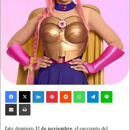
Facebook
X
LinkedIn
Pinterest
Reddit
WhatsApp
Telegram
Line
Compartir por correo electrónico
Imprimir
Este domingo,
17 de noviembre,
el escenario del