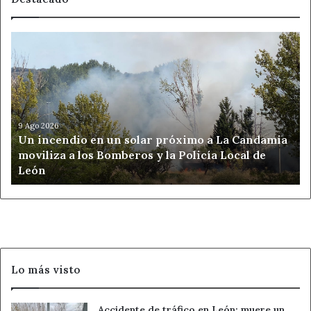
Un
incendio
en
un
solar
próximo
a
9 Ago 2026
Un incendio en un solar próximo a La Candamia
La
moviliza a los Bomberos y la Policía Local de
Candamia
León
moviliza
a
los
Bomberos
y
la
Policía
Lo más visto
Local
de
León
Accidente de tráfico en León: muere un