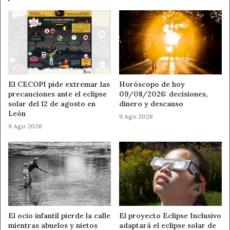
fresca”
con
sus
estudiantes
El CECOPI pide extremar las
Horóscopo de hoy
precauciones ante el eclipse
09/08/2026: decisiones,
solar del 12 de agosto en
dinero y descanso
León
9 Ago 2026
9 Ago 2026
El ocio infantil pierde la calle
El proyecto Eclipse Inclusivo
mientras abuelos y nietos
adaptará el eclipse solar de