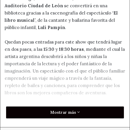
Auditorio Ciudad de León
se convertirá en una
biblioteca gracias a la escenografía del espectáculo
‘El
libro musical’
, de la cantante y bailarina favorita del
público infantil,
Luli Pampín
.
Quedan pocas entradas para este show que tendrá lugar
en dos pases, a las
15:30
y
18:30
horas
, mediante el cual la
artista argentina descubrirá a los niños y niñas la
importancia de la lectura y el poder fantástico de la
imaginación. Un espectáculo con el que el público familiar
emprenderá un viaje mágico a través de la fantasía,
repleto de bailes y canciones, para comprender que los
libros son los mejores compañeros de aventuras.
Las entradas para el show, que acaba de recorrer México
Mostrar más
en una contundente gira por ocho ciudades alcanzando a
cuarenta mil espectadores, pueden adquirirse en
enterticket.es
a un precio a partir de 10 euros. Una cita