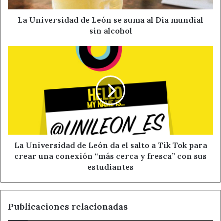
mundial
sin
La Universidad de León se suma al Día mundial
alcohol
sin alcohol
La
Universidad
de
León
da
el
salto
a
Tik
Tok
La Universidad de León da el salto a Tik Tok para
para
crear una conexión “más cerca y fresca” con sus
crear
estudiantes
una
conexión
“más
Publicaciones relacionadas
cerca
y