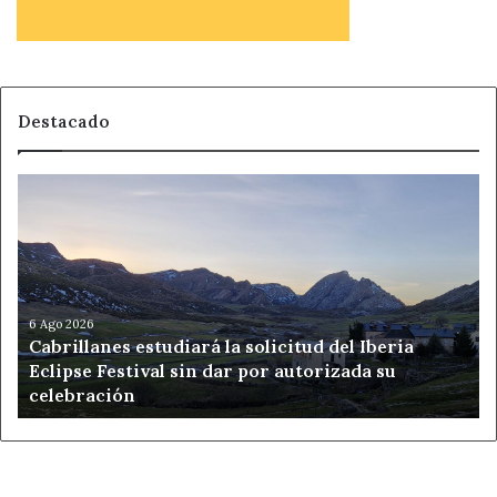
Destacado
Cabrillanes
estudiará
la
solicitud
del
Iberia
Eclipse
6 Ago 2026
Cabrillanes estudiará la solicitud del Iberia
Festival
Eclipse Festival sin dar por autorizada su
sin
celebración
dar
por
autorizada
su
celebración