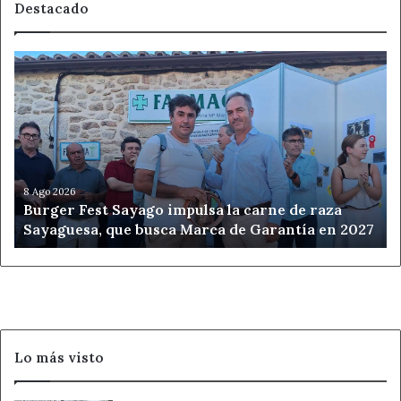
Destacado
Burger
Fest
Sayago
impulsa
la
carne
de
raza
8 Ago 2026
Burger Fest Sayago impulsa la carne de raza
Sayaguesa,
Sayaguesa, que busca Marca de Garantía en 2027
que
busca
Marca
de
Garantía
en
2027
Lo más visto