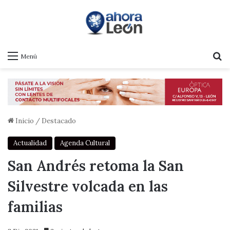
B
Menú
Inicio
/
Destacado
Actualidad
Agenda Cultural
San Andrés retoma la San
Silvestre volcada en las
familias