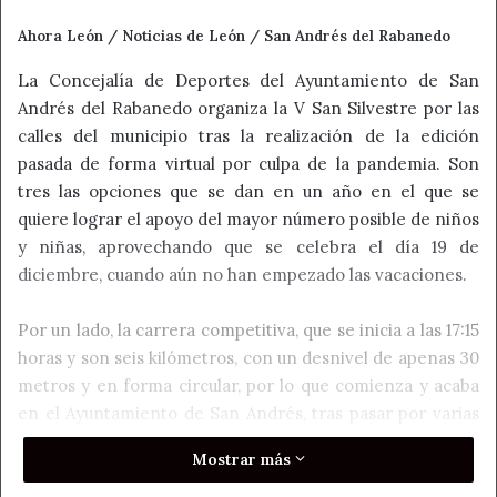
Ahora León / Noticias de León / San Andrés del Rabanedo
La Concejalía de Deportes del Ayuntamiento de San
Andrés del Rabanedo organiza la V San Silvestre por las
calles del municipio tras la realización de la edición
pasada de forma virtual por culpa de la pandemia. Son
tres las opciones que se dan en un año en el que se
quiere lograr el apoyo del mayor número posible de niños
y niñas, aprovechando que se celebra el día 19 de
diciembre, cuando aún no han empezado las vacaciones.
Por un lado, la carrera competitiva, que se inicia a las 17:15
horas y son seis kilómetros, con un desnivel de apenas 30
metros y en forma circular, por lo que comienza y acaba
en el Ayuntamiento de San Andrés, tras pasar por varias
calles de la localidad así como de Villabalter.
Mostrar más
La segunda opción es la familiar, cuya salida es a las 16:30