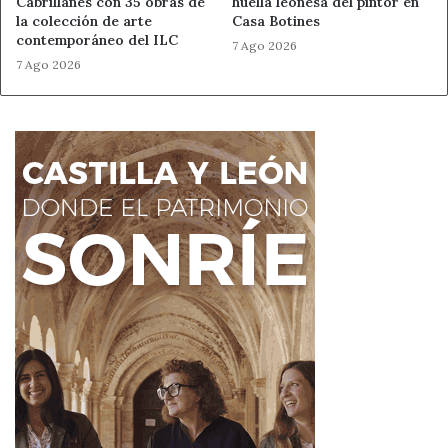
Cabrillanes con 35 obras de
huella leonesa del pintor en
la colección de arte
Casa Botines
contemporáneo del ILC
Ahora León
Navidad
7 Ago 2026
7 Ago 2026
Noticias de León
San Andrés del Rabanedo
San Silvestre