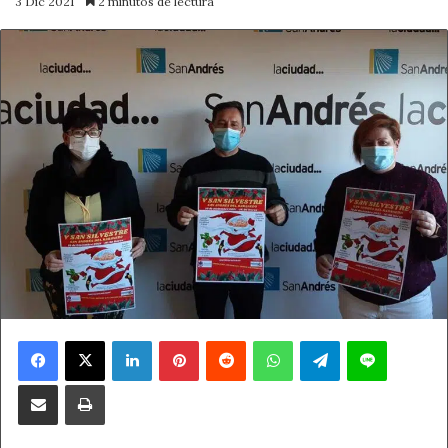
3 Dic 2021
2 minutos de lectura
Facebook
X
LinkedIn
Pinterest
Reddit
WhatsApp
Telegram
Line
Compartir por correo electrónico
Imprimir