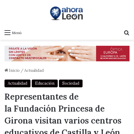
B
Menú
Inicio
/
Actualidad
Actualidad
Educación
Sociedad
Representantes de
la Fundación Princesa de
Girona visitan varios centros
educativos de Castilla y León