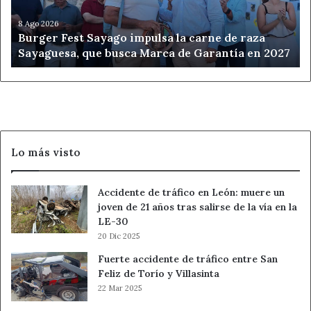
de
raza
8 Ago 2026
Burger Fest Sayago impulsa la carne de raza
Sayaguesa,
Sayaguesa, que busca Marca de Garantía en 2027
que
busca
Marca
de
Garantía
en
2027
Lo más visto
Accidente de tráfico en León: muere un
joven de 21 años tras salirse de la vía en la
LE-30
20 Dic 2025
Fuerte accidente de tráfico entre San
Feliz de Torío y Villasinta
22 Mar 2025