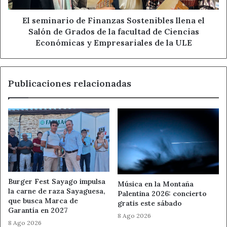
Noticias de León
de
Grados
El seminario de Finanzas Sostenibles llena el
de
Salón de Grados de la facultad de Ciencias
la
Económicas y Empresariales de la ULE
facultad
de
Ciencias
Publicaciones relacionadas
Económicas
y
Empresariales
de
la
ULE
Burger Fest Sayago impulsa
Música en la Montaña
la carne de raza Sayaguesa,
Palentina 2026: concierto
que busca Marca de
gratis este sábado
Garantía en 2027
8 Ago 2026
8 Ago 2026