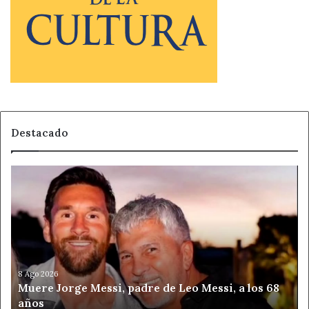
Destacado
Muere
Jorge
Messi,
padre
de
Leo
Messi,
a
8 Ago 2026
Muere Jorge Messi, padre de Leo Messi, a los 68
los
años
68