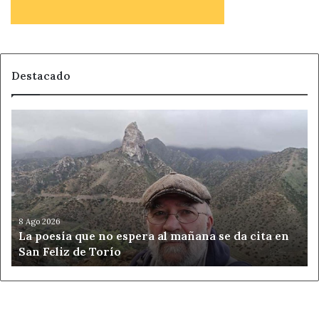
Destacado
La
poesía
que
no
espera
al
mañana
se
8 Ago 2026
La poesía que no espera al mañana se da cita en
da
San Feliz de Torío
cita
en
San
Feliz
de