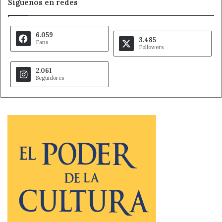
Síguenos en redes
6.059
3.485
Fans
Followers
2.061
Seguidores