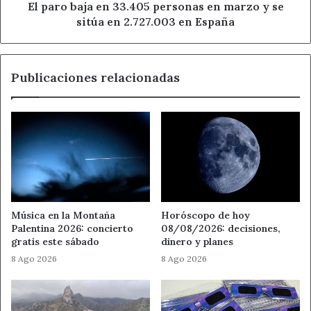
se
Nabokov, Josep Pla o Manuel Mejía Vallejo. Por este
El paro baja en 33.405 personas en marzo y se
sitúa
sitúa en 2.727.003 en España
motivo, esta fecha tan simbólica para la literatura
en
universal fue la escogida por la Conferencia General de la
2.727.003
UNESCO, en 1995, como una forma de fomentar la
en
lectura, reconocer la figura del autor y procurar el
Publicaciones relacionadas
España
fortalecimiento de la industria editorial de cada país.
Ahora León
Día del Libro
Gobierno de España
Noticias de León
Música en la Montaña
Horóscopo de hoy
Palentina 2026: concierto
08/08/2026: decisiones,
gratis este sábado
dinero y planes
8 Ago 2026
8 Ago 2026