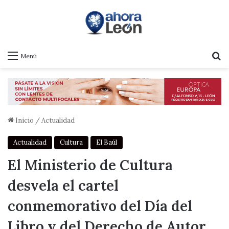
B
Menú
Inicio
/
Actualidad
Actualidad
Cultura
El Baúl
El Ministerio de Cultura
desvela el cartel
conmemorativo del Día del
Libro y del Derecho de Autor