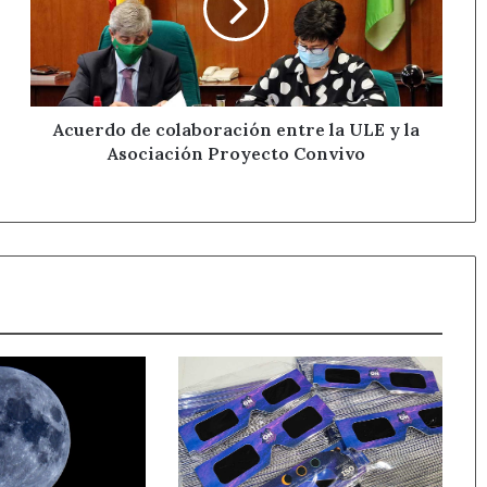
la
ULE
y
la
Asociación
Proyecto
Acuerdo de colaboración entre la ULE y la
Convivo
Asociación Proyecto Convivo