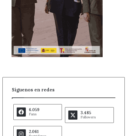
Síguenos en redes
6.059
3.485
Fans
Followers
2.061