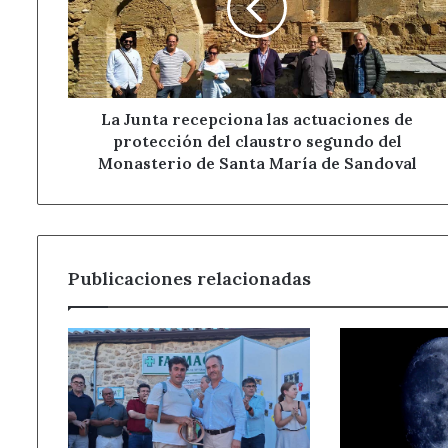
actuaciones
de
protección
del
claustro
segundo
La Junta recepciona las actuaciones de
del
protección del claustro segundo del
Monasterio
Monasterio de Santa María de Sandoval
de
Santa
María
de
Sandoval
Publicaciones relacionadas