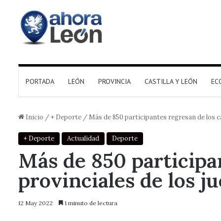
PORTADA
LEÓN
PROVINCIA
CASTILLA Y LEÓN
EC
Inicio
/
+ Deporte
/
Más de 850 participantes regresan de los c
+ Deporte
Actualidad
Deporte
Más de 850 participa
provinciales de los j
12 May 2022
1 minuto de lectura