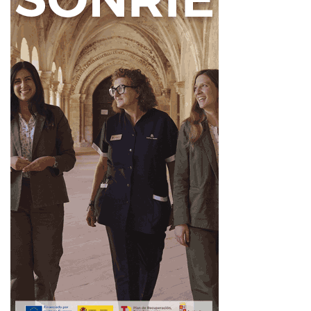
seguridad vial, vigilen también los incumplimientos
legales relativos al mal estado de conservación de
las carreteras.
Que se mejore la investigación de los siniestros de
tránsito, identificando los factores reales directos o
indirectos de nuestros accidentes para determinar
las medidas preventivas adaptadas a la realidad de
las circunstancias. Solicitamos un protocolo de
investigación de accidentes de tráfico para todos los
cuerpos policiales y la unificación de la formación de
los investigadores.
Que las fiscalías de seguridad vial persigan a los
responsables que, teniendo la obligación de
mantener la carretera en las mejores condiciones
posibles de seguridad vial, no restituyen la seguridad
de la vía (artículo 385.2 del Código Penal).
Que se reforme la ley final de vida útil de los