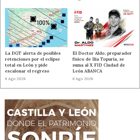
discriminación.
Que el firme de carreteras y calles garantice la
seguridad de rodadura en nuestras vías públicas,
manteniendo la uniformidad estructural y de
rozamiento legalmente establecido y la limpieza
adecuada.
La DGT alerta de posibles
El Doctor Aldo, preparador
Que las marcas viales garanticen la seguridad de
retenciones por el eclipse
físico de Ilia Topuria, se
rodadura en nuestras vías públicas, manteniendo el
total en León y pide
suma al X FID Ciudad de
nivel de rozamiento adecuado.
escalonar el regreso
León ABANCA
Que se señalicen de forma adecuada y cumpliendo
6 Ago 2026
6 Ago 2026
con la ley todos los peligros.
Que la DGT deje de acosar a los ciudadanos
motociclistas tratando de imponer medidas de lastre
al uso de las motocicletas, dificultando el acceso a
nuestro medio de movilidad personal.
Que la DGT y el resto de las administraciones
públicas competentes en materia de vigilancia de la