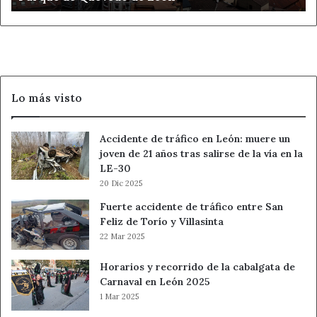
suficientes para sufragar su mantenimiento,
Quevedo
derivados del uso y gestión de vehículos.
de
León
Es lo que pedimos y las razones fundamentales por las
que nos MANIFESTAMOS UNIDOS para alcanzar en
derecho el derecho a 13 de junio de 2021.
Lo más visto
Ahora León
IMU
Accidente de tráfico en León: muere un
joven de 21 años tras salirse de la vía en la
Manifestaciones
Motoristas
LE-30
20 Dic 2025
Noticias de León
Fuerte accidente de tráfico entre San
Feliz de Torío y Villasinta
22 Mar 2025
Horarios y recorrido de la cabalgata de
Carnaval en León 2025
1 Mar 2025