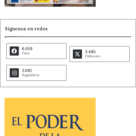
vehículos, no dándolos de baja sistemáticamente,
que si bien no han pasado la ITV y no están
asegurados se encuentran en garajes particulares
custodiados por sus titulares.
Síguenos en redes
Que los ayuntamientos reconozcan la motocicleta
como un medio de transporte de alta eficiencia,
permitiendo su uso en zonas de bajas emisiones.
6.059
3.485
Fans
Followers
Pedimos también:
2.061
Seguidores
Que se incremente la velocidad en autopistas a 130
km/h siguiendo las consideraciones de 16 países de
la unión europea y la unificación del criterio.
Que se reforme el Reglamento General de
Circulación permitiendo el uso de
intercomunicadores en los cascos de protección y la
circulación por el arcén practicable en casos de
congestión estática del tráfico a velocidad