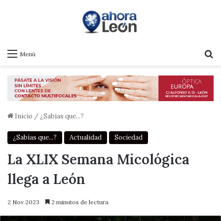
B
Menú
Inicio
/
¿Sabías que...?
¿Sabías que...?
Actualidad
Sociedad
La XLIX Semana Micológica
llega a León
2 Nov 2023
2 minutos de lectura