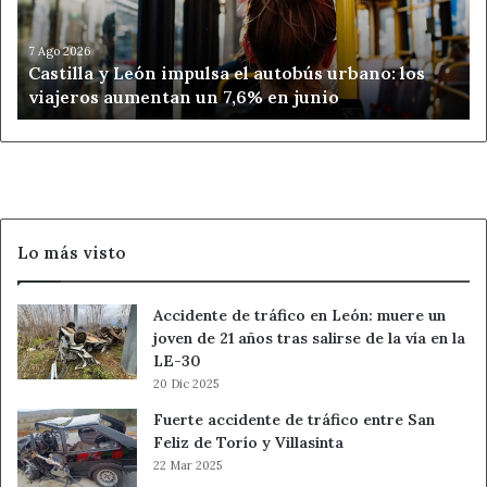
autobús
urbano:
los
7 Ago 2026
Castilla y León impulsa el autobús urbano: los
viajeros
viajeros aumentan un 7,6% en junio
aumentan
un
7,6%
en
junio
Lo más visto
Accidente de tráfico en León: muere un
joven de 21 años tras salirse de la vía en la
LE-30
20 Dic 2025
Fuerte accidente de tráfico entre San
Feliz de Torío y Villasinta
22 Mar 2025