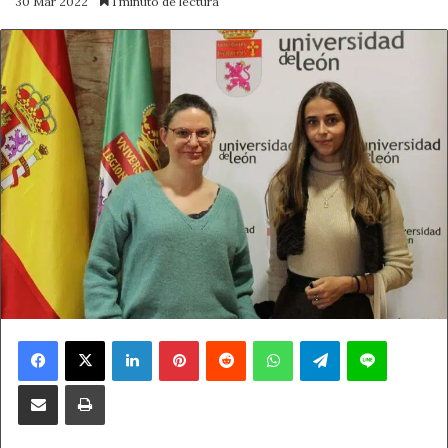
30 Mar 2022
1 minuto de lectura
Facebook
X
LinkedIn
Pinterest
Reddit
WhatsApp
Telegram
Line
Compartir por correo electrónico
Imprimir