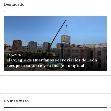
Destacado
El
Colegio
de
Huérfanos
Ferroviarios
de
León
recupera
7 Ago 2026
El Colegio de Huérfanos Ferroviarios de León
su
recupera su torre y su imagen original
torre
y
su
imagen
original
Lo más visto