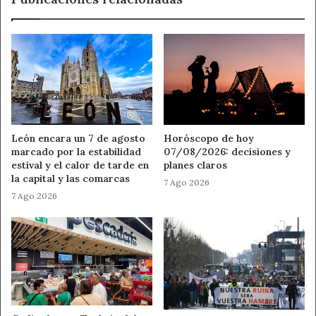
Mujer
Noticias de León
Reto
de
la
ULE
comunidad"
León encara un 7 de agosto
Horóscopo de hoy
marcado por la estabilidad
07/08/2026: decisiones y
estival y el calor de tarde en
planes claros
la capital y las comarcas
7 Ago 2026
7 Ago 2026