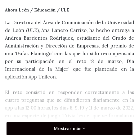
Ahora León / Educación / ULE
La Directora del Área de Comunicación de la Universidad
de León (ULE), Ana Lanero Carrizo, ha hecho entrega a
Andrea Barrientos Rodríguez, estudiante del Grado de
Administración y Dirección de Empresas, del premio de
una ‘Gafas Flamingo’ con las que ha sido recompensada
por su participación en el reto ‘8 de marzo, Día
Internacional de la Mujer’ que fue planteado en la
aplicación App Unileon.
El reto consistió en responder correctamente a las
cuatro preguntas que se difundieron diariamente en la
app a las 12:00 horas, los días 8, 9, 19 y 11 de marzo de 2022,
en una especie de juego ‘Trivial’ en el que se formularon
las cuestiones que se recogen a continuación, todas ellas
Mostrar más
relacionadas con la lucha de la mujer para alcanzar sus
derechos (entre paréntesis se anota la respuesta