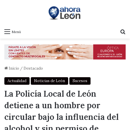
B
Menú
Inicio
/
Destacado
Actualidad
Noticias de León
Sucesos
La Policía Local de León
detiene a un hombre por
circular bajo la influencia del
alcohol y sin permiso de