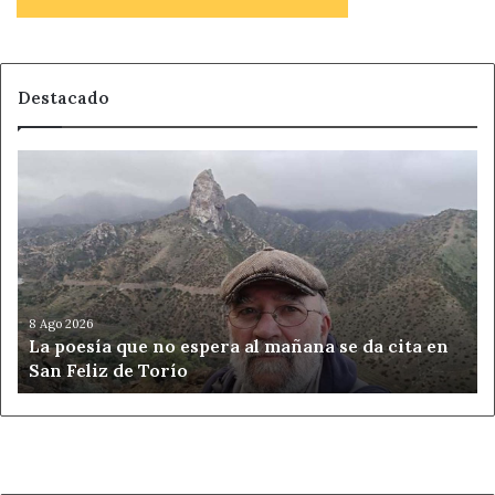
Destacado
La
poesía
que
no
espera
al
mañana
se
8 Ago 2026
La poesía que no espera al mañana se da cita en
da
San Feliz de Torío
cita
en
San
Feliz
de
Torío