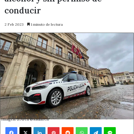
conducir
2 Feb 2023
1 minuto de lectura
Imagen: S.Arén @saularen
Facebook
X
LinkedIn
Pinterest
Reddit
WhatsApp
Telegram
Line