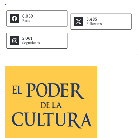
6.059
3.485
Fans
Followers
2.061
Seguidores