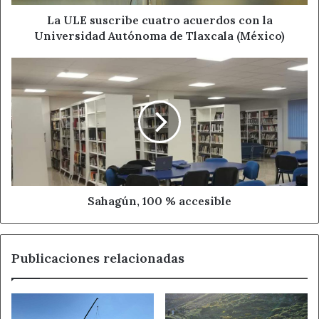
Autónoma
de
La ULE suscribe cuatro acuerdos con la
Tlaxcala
Universidad Autónoma de Tlaxcala (México)
Ahora León
Compromiso Social
(México)
Sahagún,
FECLEM
Noticias de León
100
%
accesible
Sahagún, 100 % accesible
Publicaciones relacionadas