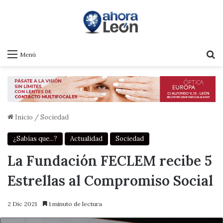
B
Menú
Inicio
/
Sociedad
¿Sabías que...?
Actualidad
Sociedad
La Fundación FECLEM recibe 5
Estrellas al Compromiso Social
2 Dic 2021
1 minuto de lectura