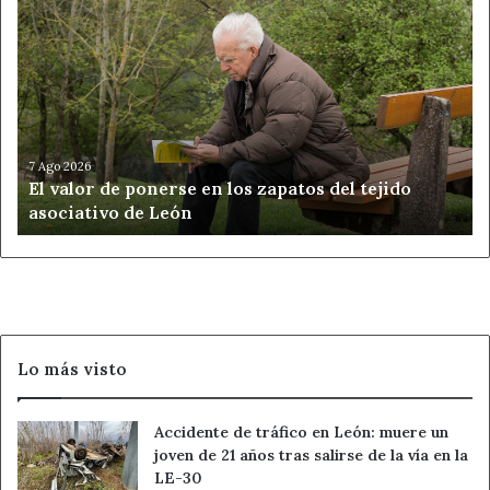
El
valor
de
ponerse
en
los
zapatos
del
7 Ago 2026
El valor de ponerse en los zapatos del tejido
tejido
asociativo de León
asociativo
de
León
Lo más visto
Accidente de tráfico en León: muere un
joven de 21 años tras salirse de la vía en la
LE-30