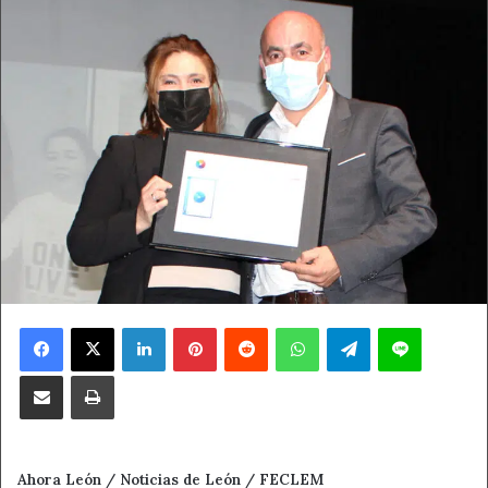
Facebook
X
LinkedIn
Pinterest
Reddit
WhatsApp
Telegram
Line
Compartir por correo electrónico
Imprimir
Ahora León / Noticias de León / FECLEM