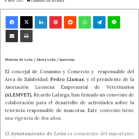
8 Nov 2017
1 minuto de lectura
Facebook
X
LinkedIn
Pinterest
Reddit
WhatsApp
Telegram
Line
Compartir por correo electrónico
Imprimir
Noticias de León / Ahora León / mascotas
El concejal de Consumo y Comercio y responsable del
Área de Salubridad,
Pedro Llamas
, y el presidente de la
Asociación Leonesa Empresarial de Veterinarios
(ALEMVET),
Ricardo Lafarga, han firmado un convenio de
colaboración para el desarrollo de actividades sobre la
tenencia responsable de mascotas. Este convenio tiene
una vigencia de dos años.
El
Ayuntamiento de León
es consciente del importante