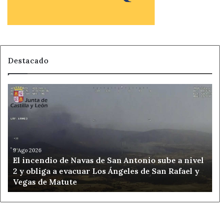
Destacado
El
incendio
de
Navas
de
San
Antonio
9 Ago 2026
El incendio de Navas de San Antonio sube a nivel
sube
2 y obliga a evacuar Los Ángeles de San Rafael y
a
Vegas de Matute
nivel
2
y
obliga