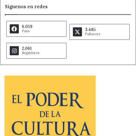
Síguenos en redes
6.059
3.485
Fans
Followers
2.061
Seguidores