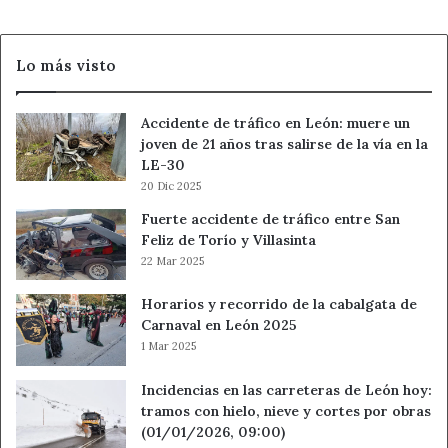
a
evacuar
Los
Lo más visto
Ángeles
de
San
Accidente de tráfico en León: muere un
Rafael
joven de 21 años tras salirse de la vía en la
y
LE-30
Vegas
20 Dic 2025
de
Matute
Fuerte accidente de tráfico entre San
Feliz de Torío y Villasinta
22 Mar 2025
Horarios y recorrido de la cabalgata de
Carnaval en León 2025
1 Mar 2025
Incidencias en las carreteras de León hoy:
tramos con hielo, nieve y cortes por obras
(01/01/2026, 09:00)