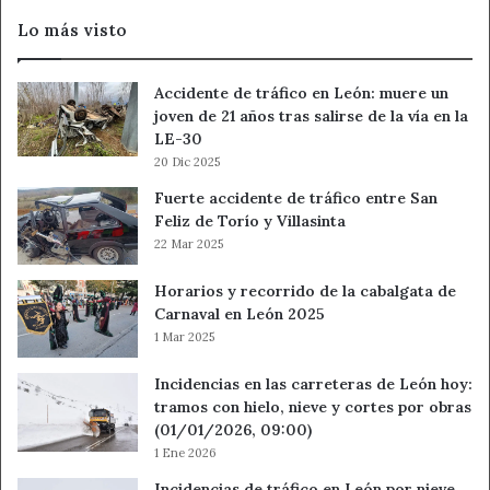
León
Lo más visto
ABANCA
Accidente de tráfico en León: muere un
joven de 21 años tras salirse de la vía en la
LE-30
20 Dic 2025
Fuerte accidente de tráfico entre San
Feliz de Torío y Villasinta
22 Mar 2025
Horarios y recorrido de la cabalgata de
Carnaval en León 2025
1 Mar 2025
Incidencias en las carreteras de León hoy:
tramos con hielo, nieve y cortes por obras
(01/01/2026, 09:00)
1 Ene 2026
Incidencias de tráfico en León por nieve