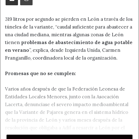
319 litros por segundo se pierden en León a través de los
túneles de la variante, “caudal suficiente para abastecer a
una ciudad mediana, mientras algunas zonas de León
tienen
problemas de abastecimiento de agua potable
en verano
”, explica, desde Izquierda Unida, Carmen
Franganillo, coordinadora local de la organización.
Promesas que no se cumplen:
Varios años después de que la Federación Leonesa de
Entidades Locales Menores, junto con la Asocación
Lacerta, denunciase el severo impacto medioambiental
que la Variante de Pajares genera en el sistema hídrico
de la provincia de León y varios meses después de la
resolución que obligaba a Adif a resarcir a León por el
trasvase de agua de la cuenca leonesa a Asturias, se