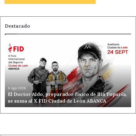
Destacado
El
Doctor
Aldo,
preparador
físico
de
Ilia
Topuria,
6 Ago 2026
El Doctor Aldo, preparador físico de Ilia Topuria,
se
se suma al X FID Ciudad de León ABANCA
suma
al
X
FID
Ciudad
de