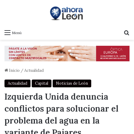
B
Menú
Inicio
/
Actualidad
Actualidad
Capital
Noticias de León
Izquierda Unida denuncia
conflictos para solucionar el
problema del agua en la
variante de Pajares.