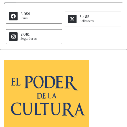
6.059
3.485
Fans
Followers
2.061
Seguidores