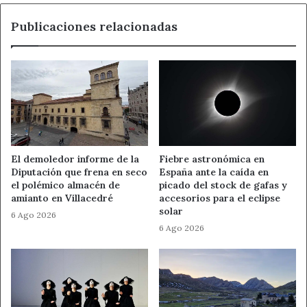
Pajares, aunque necesaria, ha supuesto millones de euros
Publicaciones relacionadas
invertidos, del Erario Público, años de retrasos y el caos
ambiental en la zona”. Para finalizar, desde la
organización piden que “se dé una solución integral a los
vecinos de los pueblos leoneses de Pajares y al problema
causado en los acuíferos”.
Ahora León
IU
Noticias de León
El demoledor informe de la
Fiebre astronómica en
Diputación que frena en seco
España ante la caída en
Variante de Pajares
el polémico almacén de
picado del stock de gafas y
amianto en Villacedré
accesorios para el eclipse
solar
6 Ago 2026
6 Ago 2026