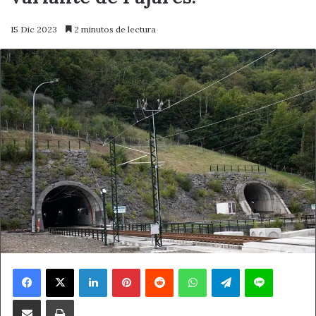
15 Dic 2023
2 minutos de lectura
Facebook
X
LinkedIn
Pinterest
Reddit
WhatsApp
Telegram
Line
Compartir por correo electrónico
Imprimir