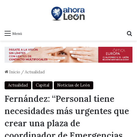
B
Menú
Inicio
/
Actualidad
Actualidad
Capital
Noticias de León
Fernández: “Personal tiene
necesidades más urgentes que
crear una plaza de
coordinador de Emergencias