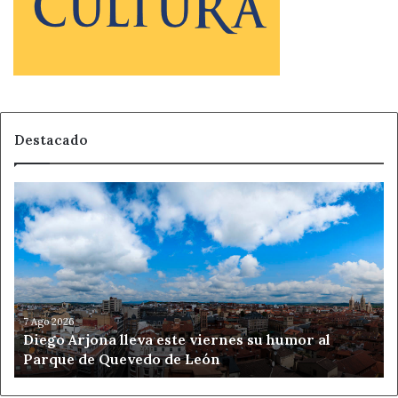
Destacado
Diego
Arjona
lleva
este
viernes
su
humor
al
7 Ago 2026
Diego Arjona lleva este viernes su humor al
Parque
Parque de Quevedo de León
de
Quevedo
de