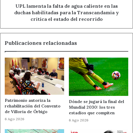
duchas
UPL lamenta la falta de agua caliente en las
Ahora León
Ayuntamiento de León
habilitadas
duchas habilitadas para la Transcandamia y
para
critica el estado del recorrido
Noticias de León
PP de León
la
Transcandamia
y
Publicaciones relacionadas
critica
el
estado
del
recorrido
Patrimonio autoriza la
Dónde se jugará la final del
rehabilitación del Convento
Mundial 2030: los tres
de Villoria de Órbigo
estadios que compiten
6 Ago 2026
6 Ago 2026