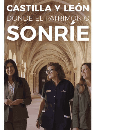
proyectos seleccionados hasta el 100% de su coste. En
total, se repartirán ayudas por un valor de 30 millones de
euros. De ellos, 10 millones provienen íntegramente de
Fondos Propios.
La directora de Fondos Sociales de Fundación MAPFRE
ha anunciado, además, que en el primer cuatrimestre de
2025 se abrirá una nueva convocatoria de
ayudas +Rural
dotada con 20 millones de euros
, dirigida
principalmente a entidades del tercer sector, de la
economía social, federaciones y confederaciones. De
hecho, las ayudas que van a llegar a Castilla y León a
través de 6 proyectos seleccionados en la convocatoria
de 2023 ascienden al 1.000.000 de euros, de los que se
beneficiarán cerca de 900 personas.
En las dos mesas redondas han participado
representantes del entorno rural, la Administración