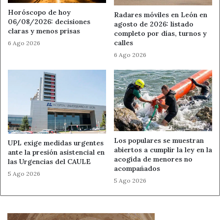
discriminación positiva para aquellas áreas que han
Horóscopo de hoy
Radares móviles en León en
sufrido circunstancias especiales que han generado la
06/08/2026: decisiones
agosto de 2026: listado
claras y menos prisas
pérdida poblacional o de sectores estratégicos en su
completo por días, turnos y
calles
economía que están detrás de ella”.
6 Ago 2026
6 Ago 2026
Mª Dolores Moya
, directora de Fondos Sociales de
Fundación MAPFRE, ha abierto la jornada con una
referencia al Fondo Social Europeo, “uno de los
principales instrumentos de la UE para promover la
inclusión social, la igualdad de oportunidades y el empleo”.
En este marco, Fundación MAPFRE selecciona y gestiona
Los populares se muestran
proyectos de integración sociolaboral y de cuidados
UPL exige medidas urgentes
abiertos a cumplir la ley en la
ante la presión asistencial en
dentro del programa plurirregional de
Inclusión social,
acogida de menores no
las Urgencias del CAULE
garantía infantil y lucha contra la pobreza del
acompañados
5 Ago 2026
periodo de programación 2021-2027.
Durante todo ese
5 Ago 2026
periodo de programación, además de seleccionar y
gestionar las ayudas a través de su convocatoria +Rural, la
Fundación adquiere el compromiso de cofinanciar los