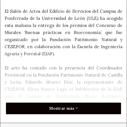
El Salón de Actos del Edificio de Servicios del Campus de
Ponferrada de la Universidad de León (ULE) ha acogido
esta mañana la entrega de los premios del Concurso de
Murales ‘Buenas prácticas en Bioeconomía’, que fue
organizado por la Fundación Patrimonio Natural y
CESEFOR, en colaboración con la Escuela de Ingeniería
Agraria y Forestal (EIAF).
El acto ha contado con la presencia del Coordinador
Provincial en la Fundación Patrimonio Natural de Castilla
y León, Eduardo Álvarez Díaz, la representante de
CESEFOR, Elena Blanco Lago, el Subdirector de la EIAF
para el Campus de Ponferrada, Álvaro Rodríguez
González y la profesora de la EIAF, Flor Álvarez Taboada.
Mostrar más
“
En estas jornadas de bioeconomía, que comenzaron con la
exposición de las buenas prácticas han participado 278