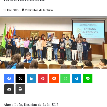
19 Dic 2022
2 minutos de lectura
Facebook
X
LinkedIn
Pinterest
Reddit
WhatsApp
Telegram
Line
Compartir por correo electrónico
Imprimir
Ahora León, Noticias de León, ULE