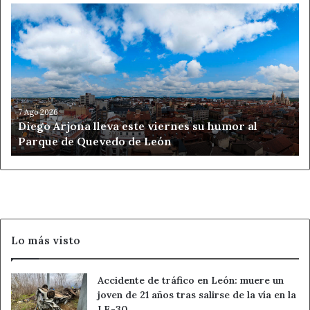
Diego
Arjona
lleva
este
viernes
su
humor
al
7 Ago 2026
Diego Arjona lleva este viernes su humor al
Parque
Parque de Quevedo de León
de
Quevedo
de
León
Lo más visto
Accidente de tráfico en León: muere un
joven de 21 años tras salirse de la vía en la
LE-30