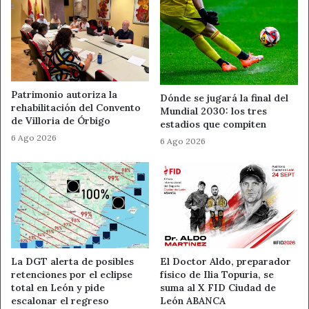
– 2º premio (II)
Premio de un oso-puzzle (250 piezas) y
diploma acreditativo para el Colegio Espíritu Santo 5ºA
con el título
‘Bioeconomía’.
Patrimonio autoriza la
Dónde se jugará la final del
– 3er premio (I)
. Premio de un libro de Félix Rodríguez
rehabilitación del Convento
Mundial 2030: los tres
de la Fuente y diploma acreditativo para el Colegio
de Villoria de Órbigo
estadios que compiten
Espíritu Santo 1º ESO, bajo el título
‘Mural 1’.
6 Ago 2026
6 Ago 2026
– 3er premio (II)
Premio de un libro de Félix Rodríguez
de la Fuente y diploma acreditativo para el CEIP Campo
de los Judíos 5º, con el mural titulado ‘
Granja de cabras’.
Ahora León
Noticias de León
La DGT alerta de posibles
El Doctor Aldo, preparador
retenciones por el eclipse
físico de Ilia Topuria, se
ULE
total en León y pide
suma al X FID Ciudad de
escalonar el regreso
León ABANCA