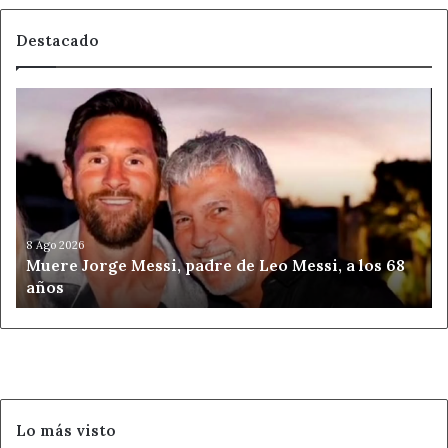
Destacado
Muere
Jorge
Messi,
padre
de
Leo
Messi,
a
8 Ago 2026
Muere Jorge Messi, padre de Leo Messi, a los 68
los
años
68
años
Lo más visto