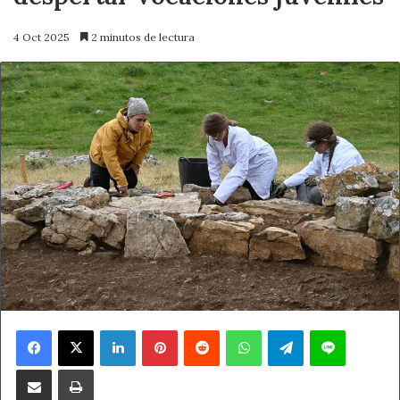
4 Oct 2025
2 minutos de lectura
Facebook
X
LinkedIn
Pinterest
Reddit
WhatsApp
Telegram
Line
Compartir por correo electrónico
Imprimir