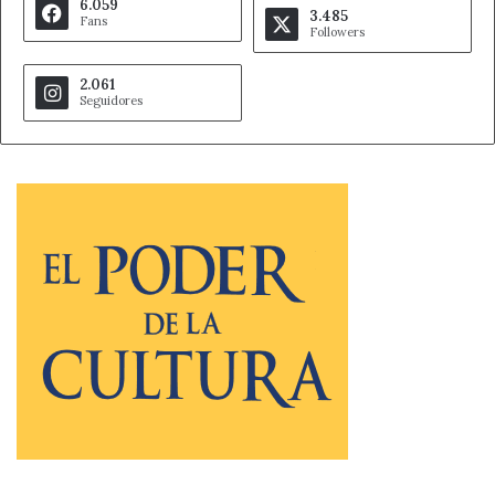
6.059
3.485
Fans
Followers
2.061
Seguidores