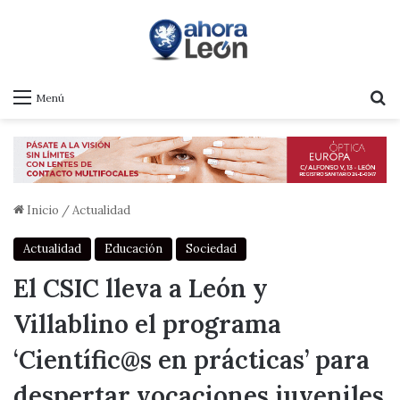
B
Menú
Inicio
/
Actualidad
Actualidad
Educación
Sociedad
El CSIC lleva a León y
Villablino el programa
‘Científic@s en prácticas’ para
despertar vocaciones juveniles