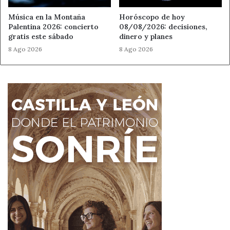
programa.
Música en la Montaña
Horóscopo de hoy
Palentina 2026: concierto
08/08/2026: decisiones,
gratis este sábado
dinero y planes
becas CSIC
Castilla y León
8 Ago 2026
8 Ago 2026
Científicos en prácticas
CSIC
ESO
estancias investigación
Fundación Sierra Pambley
IES Claudio Sánchez Albornoz
IES Obispo Argüelles
IES Valle de Laciana
INCIPIT
Instituto de Ganadería de Montaña
León
Villablino