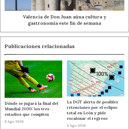
gastronomía
este
En relación con el transporte de las entidades locales
fin
Valencia de Don Juan aúna cultura y
donde no exista mesa para poder ejercer el voto, se han
de
gastronomía este fin de semana
habilitado rutas de transporte gratuito a lo largo de toda
semana
la Comunidad, y se encuentran para la consulta de los
interesados en la web de Elecciones. En este sentido, las
Publicaciones relacionadas
rutas darán servicio a 1.359 localidades desde 263
municipios cabecera de mesa electoral.
Ahora León
Elecciones
JCyL
Noticias de León
La DGT alerta de posibles
Dónde se jugará la final del
retenciones por el eclipse
Mundial 2030: los tres
total en León y pide
estadios que compiten
escalonar el regreso
6 Ago 2026
6 Ago 2026