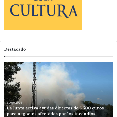
Destacado
La
Junta
activa
ayudas
directas
de
5.500
euros
6 Ago 2026
La Junta activa ayudas directas de 5.500 euros
para
para negocios afectados por los incendios
negocios