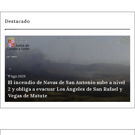
Destacado
El
incendio
de
Navas
de
San
Antonio
9 Ago 2026
El incendio de Navas de San Antonio sube a nivel
sube
2 y obliga a evacuar Los Ángeles de San Rafael y
a
Vegas de Matute
nivel
2
y
obliga
a
evacuar
Los