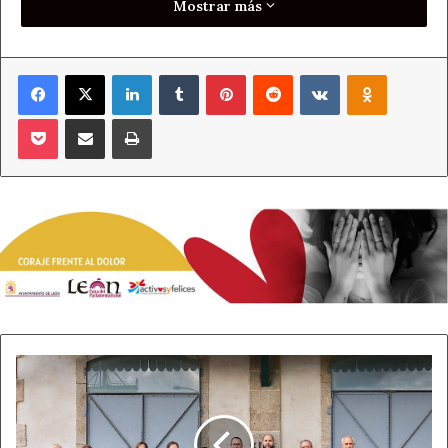
Mostrar más
o los juegos de los parques infantiles”.
Diez explicó que esta inversión ha llegado a todos los
Facebook
X
LinkedIn
Tumblr
Pinterest
Reddit
VKontakte
Odnoklass
barrios y subrayó las acciones realizadas en el casco
histórico para el que comprometió, no obstante, un plan
Pocket
Compartir por correo electrónico
Imprimir
integral que incida en la reparación de los suelos y en la
eliminación de barreras arquitectónicas, siguiendo un
modelo similar al realizado en el entorno de San Marcelo.
Esta actuación, que los técnicos ya están cuantificando y
preparando, comenzará en la plaza Mayor, subrayó, y
contemplará también una actuación para eliminar grafitis
a cargo de una brigada especifica que ya comenzó a
trabajar antes de Semana Santa para eliminar los
antiestéticos actos de vandalismo.
UPL
La
El candidato se reunió con representantes de las
Bañeza
asociaciones de vecinos, con el presidente de la
celebrará
Federación de Vecinos Rey Ordoño al frente, Javier