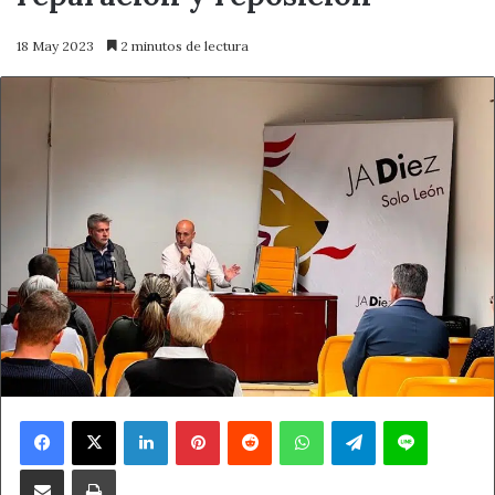
18 May 2023
2 minutos de lectura
Facebook
X
LinkedIn
Pinterest
Reddit
WhatsApp
Telegram
Line
Compartir por correo electrónico
Imprimir