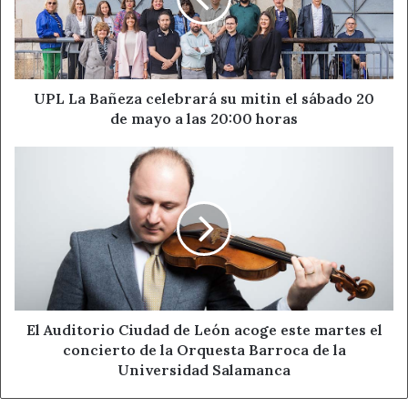
su
García Argüello, y allí enumeró algunas inversiones como
mitin
los más de 8 millones de euros en el barrio de Santa
el
sábado
Marina, derivados de la recuperación de la muralla. Los
20
barrios del norte, explicó, se han visto favorecidos por la
de
UPL La Bañeza celebrará su mitin el sábado 20
actuación Edusi y así se han puesto en marcha proyectos
mayo
de mayo a las 20:00 horas
esenciales como los corredores verdes o los nuevos
a
parques. “Pero hemos llegado a todos los barrios y
las
El
20:00
pedanías y prácticamente en ninguna zona se ha
Auditorio
horas
Ciudad
ejecutado una inversión inferior al medio millón de
de
euros”, apuntó enumerando actuaciones como el nuevo
León
pabellón de Puente Castro, el edificio del CEBT en Eras
acoge
de Renueva o la rotonda de Oteruelo a modo de ejemplo.
este
martes
el
Entre las acciones más destacadas Diez enumeró la
concierto
El Auditorio Ciudad de León acoge este martes el
reposición de bancos –más de 1.800-, la reparación de
de
concierto de la Orquesta Barroca de la
más de treinta zonas de áreas infantiles en los que se han
la
Universidad Salamanca
homologado los juegos e instalado suelos de seguridad y
Orquesta
nuevos elementos infantiles, o la actuación en más de
Barroca