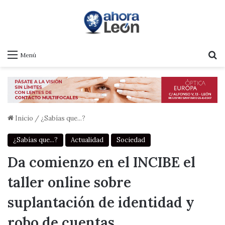
B
Menú
Inicio
/
¿Sabías que...?
¿Sabías que...?
Actualidad
Sociedad
Da comienzo en el INCIBE el
taller online sobre
suplantación de identidad y
robo de cuentas