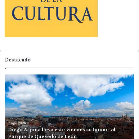
Destacado
Diego
Arjona
lleva
este
viernes
su
humor
al
7 Ago 2026
Diego Arjona lleva este viernes su humor al
Parque
Parque de Quevedo de León
de