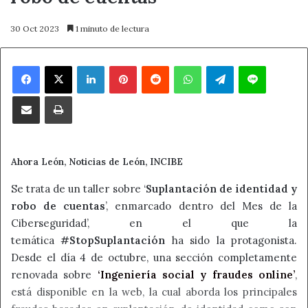
30 Oct 2023
1 minuto de lectura
Facebook
X
LinkedIn
Pinterest
Reddit
WhatsApp
Telegram
Line
Compartir por correo electrónico
Imprimir
Ahora León, Noticias de León, INCIBE
Se trata de un taller sobre ‘
Suplantación de identidad y
robo de cuentas
’, enmarcado dentro del Mes de la
Ciberseguridad’, en el que la
temática
#StopSuplantación
ha sido la protagonista.
Desde el día 4 de octubre, una sección completamente
renovada sobre
‘Ingeniería social y fraudes online’
,
está disponible en la web, la cual aborda los principales