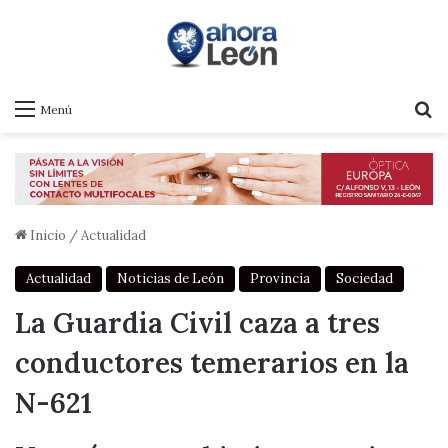
B
Menú
Inicio
/
Actualidad
Actualidad
Noticias de León
Provincia
Sociedad
La Guardia Civil caza a tres
conductores temerarios en la
N-621