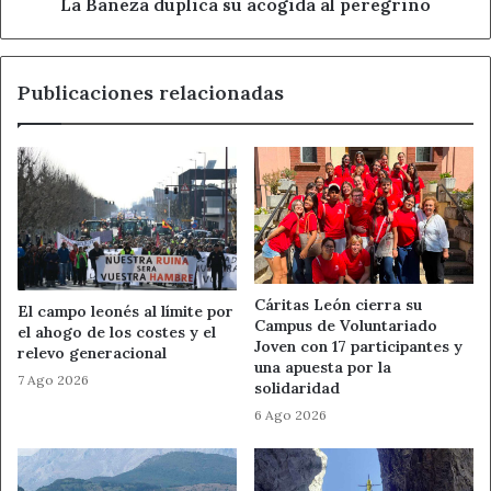
La Bañeza duplica su acogida al peregrino
«Este tipo de conductas crean un peligro
Publicaciones relacionadas
concreto para la vida propia y la de los
demás, elevando exponencialmente la
posibilidad de un siniestro vial dramático»,
recuerdan desde la Guardia Civil.
El poder de un testigo: aviso al
062 y App Alertcops
Cáritas León cierra su
El campo leonés al límite por
Campus de Voluntariado
el ahogo de los costes y el
Joven con 17 participantes y
relevo generacional
Este caso pone de relieve el creciente rechazo social
una apuesta por la
7 Ago 2026
solidaridad
hacia los delincuentes viales. La Guardia Civil ha
6 Ago 2026
agradecido públicamente al ciudadano que aportó la
grabación, subrayando que la sociedad española está cada
vez más concienciada.