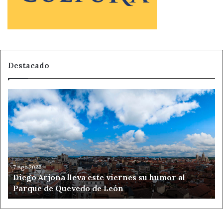
Destacado
Diego
Arjona
lleva
este
viernes
su
humor
al
7 Ago 2026
Diego Arjona lleva este viernes su humor al
Parque
Parque de Quevedo de León
de
Quevedo
de
León