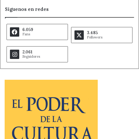
Síguenos en redes
6.059
3.485
Fans
Followers
2.061
Seguidores