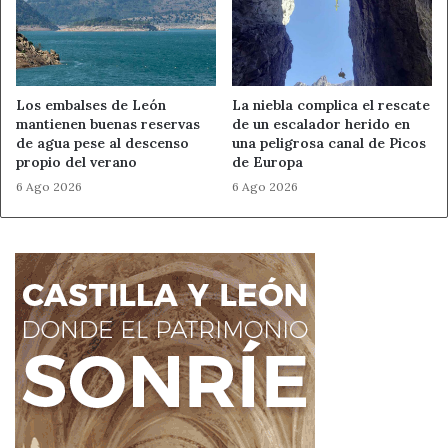
Si eres testigo de una situación similar, recuerda que
tienes herramientas a tu alcance:
Los embalses de León
La niebla complica el rescate
Teléfono 062:
Atención directa y discreta las 24
mantienen buenas reservas
de un escalador herido en
horas.
de agua pese al descenso
una peligrosa canal de Picos
propio del verano
de Europa
App Alertcops:
Permite enviar alertas rápidas y
geolocalizadas a las fuerzas de seguridad desde tu
6 Ago 2026
6 Ago 2026
móvil.
La montaña leonesa es para disfrutarla, no para convertir
sus carreteras en un circuito ilegal donde la vida de los
peatones y otros conductores pende de un hilo.