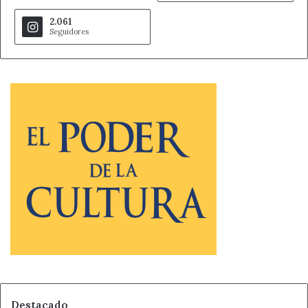
Formación Profesional en Castilla y León, 4.400 más que
2.061
los matriculados en el curso 2019-2020.
Seguidores
Respecto a la decisión de incluir en el sistema de
Seguridad Social al alumnado que realice prácticas
formativas en empresas, la consejera de Educación ha
destacado que va a suponer un coste añadido de 3,4
millones de euros a las arcas autonómicas “y todo sin
financiación alguna del Estado. Algo a lo que, por
desgracia, ya estamos acostumbrados”, ha remarcado
Lucas.
Finalmente, la titular de Educación ha señalado que el
camino recorrido hasta ahora en las enseñanzas de
Régimen Especial (enseñanzas de idiomas, las artísticas y
musicales y las deportivas) ha sido altamente productivo
con nuevos currículos de artes plásticas y diseño, la
implantación de nuevas titulaciones artísticas y de
Destacado