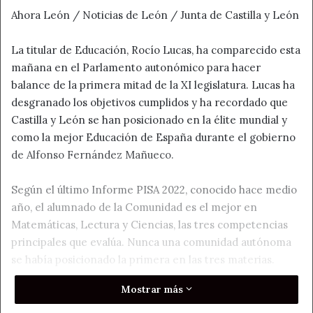
Ahora León / Noticias de León / Junta de Castilla y León
La titular de Educación, Rocío Lucas, ha comparecido esta
mañana en el Parlamento autonómico para hacer
balance de la primera mitad de la XI legislatura. Lucas ha
desgranado los objetivos cumplidos y ha recordado que
Castilla y León se han posicionado en la élite mundial y
como la mejor Educación de España durante el gobierno
de Alfonso Fernández Mañueco.
Según el último Informe PISA 2022, conocido hace medio
año, el alumnado de la Comunidad es el mejor en
Matemáticas, Lectura y Ciencias, las tres competencias
principales que evalúa. Nunca una comunidad autónoma
se había posicionado la primera en las tres materias.
Mostrar más
“Hemos logrado un éxito educativo sin precedentes, un
éxito colectivo, resultado de los esfuerzos de toda la