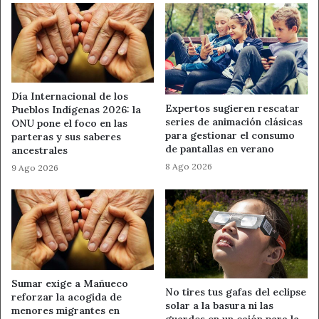
es la formación permanente de los docentes. “Somos la
comunidad que más invierte en formar al profesorado.
Estamos a la vanguardia en competencias docentes. Y
hemos cumplido con la acreditación digital de nuestros
profesores un año antes del plazo fijado por Europa”, ha
recordado Lucas.
Día Internacional de los
Expertos sugieren rescatar
Pueblos Indígenas 2026: la
series de animación clásicas
ONU pone el foco en las
Otra de las banderas que caracterizan la Educación en
para gestionar el consumo
parteras y sus saberes
Castilla y León es la equidad. Con uno de los índices de
de pantallas en verano
ancestrales
acoso escolar más bajos a escala mundial, el
8 Ago 2026
9 Ago 2026
departamento que dirige Rocío Lucas continúa velando
por el bienestar del alumnado perfeccionando el modelo
de atención a la diversidad o el Plan de Salud Mental. Los
refuerzos educativos son también parte del éxito. En esta
legislatura, se han ampliado los cursos y las materias a las
que van destinados.
Sumar exige a Mañueco
No tires tus gafas del eclipse
reforzar la acogida de
Asimismo, cada curso, se mejoran las ayudas de la
solar a la basura ni las
menores migrantes en