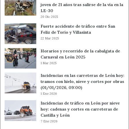
Otro de los hitos importantes en el ámbito de los
joven de 21 años tras salirse de la vía en la
LE-30
recursos humanos ha sido la aprobación de amplias
20 Dic 2025
ofertas de empleo público para conseguir una reducción
del porcentaje de interinidad.
Fuerte accidente de tráfico entre San
Feliz de Torío y Villasinta
22 Mar 2025
Universidades e investigación
Horarios y recorrido de la cabalgata de
En esta legislatura, siguiendo el esfuerzo realizado
Carnaval en León 2025
durante los últimos años por la Junta de Castilla y León,
1 Mar 2025
se ha continuado bajando el precio medio de las primeras
Incidencias en las carreteras de León hoy:
matrículas. Así, estudiar en las universidades públicas de
tramos con hielo, nieve y cortes por obras
la Comunidad es un 37 % más barato que hace un lustro.
(01/01/2026, 09:00)
Castilla y León ya está entre las comunidades con los
1 Ene 2026
precios públicos más bajos de España, ha recordado la
Incidencias de tráfico en León por nieve
consejera. “Queremos que estos precios sean aún más
hoy: cadenas y cortes en carreteras de
atractivos. Para el próximo curso ya es efectiva una nueva
Castilla y León
bajada adicional de los precios de la primera matrícula de
7 Ene 2026
grado de un 9,49 %, sobre los precios del curso 2023-