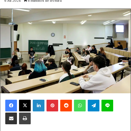
6 Jul 2024
6 minutos de lectura
Facebook
X
LinkedIn
Pinterest
Reddit
WhatsApp
Telegram
Line
Compartir por correo electrónico
Imprimir