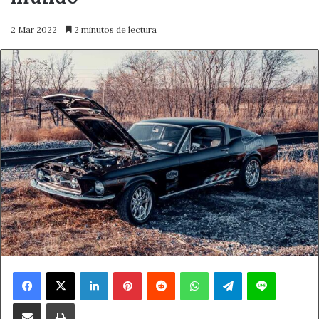
2 Mar 2022
2 minutos de lectura
Facebook
X
LinkedIn
Pinterest
Reddit
WhatsApp
Telegram
Line
Compartir por correo electrónico
Imprimir