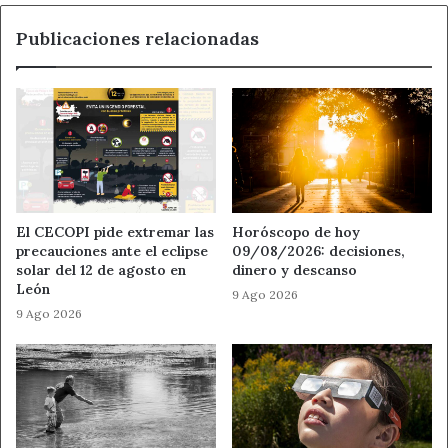
norteamericano más aventurero que se celebrará el
Publicaciones relacionadas
próximo 19 de marzo en el Autocine Madrid. Esta cita
creada por Beardburys contará con el propio Richard
Rawlings y más de 10 horas ininterrumpidas de
experiencias de ocio para que los visitantes se sumerjan
en el más puro estilo norteamericano.
Ahora León
Beardburys
El CECOPI pide extremar las
Horóscopo de hoy
precauciones ante el eclipse
09/08/2026: decisiones,
Gas Monkey
Noticias de León
solar del 12 de agosto en
dinero y descanso
León
9 Ago 2026
9 Ago 2026