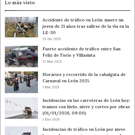
Lo más visto
Ángeles
de
San
Accidente de tráfico en León: muere un
Rafael
joven de 21 años tras salirse de la vía en la
y
LE-30
Vegas
20 Dic 2025
de
Matute
Fuerte accidente de tráfico entre San
Feliz de Torío y Villasinta
22 Mar 2025
Horarios y recorrido de la cabalgata de
Carnaval en León 2025
1 Mar 2025
Incidencias en las carreteras de León hoy:
tramos con hielo, nieve y cortes por obras
(01/01/2026, 09:00)
1 Ene 2026
Incidencias de tráfico en León por nieve