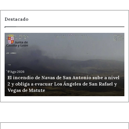
Destacado
El
incendio
de
Navas
de
San
Antonio
9 Ago 2026
El incendio de Navas de San Antonio sube a nivel
sube
2 y obliga a evacuar Los Ángeles de San Rafael y
a
Vegas de Matute
nivel
2
y
obliga
a
evacuar
Los