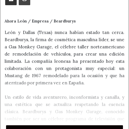
Ahora León / Empresa / Beardburys
León y Dallas (Texas) nunca habían estado tan cerca.
Beardburys, la firma de cosmética masculina líder, se une
a Gas Monkey Garage, el célebre taller norteamericano
de remodelación de vehículos, para crear una edición
limitada. La compañía leonesa ha presentado hoy esta
colaboración con un protagonista muy especial: un
Mustang de 1967 remodelado para la ocasión y que ha
aterrizado por primera vez en España.
Un estilo de vida aventurero, inconformista y canalla, y
una estética que se actualiza respetando la esencia
clásica. Beardburys y Gas Monkey Garage, conocido
también por ser un célebre programa de televisión que
se dedica a la búsqueda, restauración y venta de