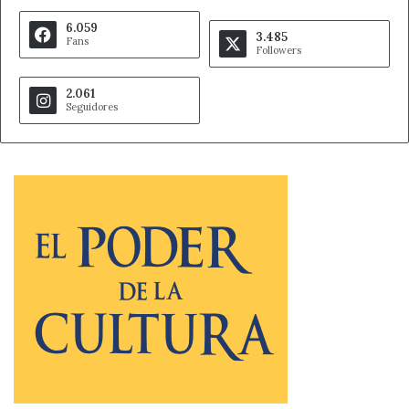
6.059
3.485
Fans
Followers
2.061
Seguidores