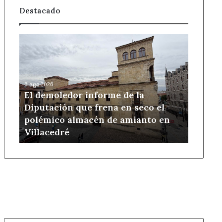
Destacado
El
demoledor
informe
de
la
6 Ago 2026
Diputación
El demoledor informe de la
que
Diputación que frena en seco el
frena
polémico almacén de amianto en
en
Villacedré
seco
el
polémico
almacén
de
amianto
en
Villacedré