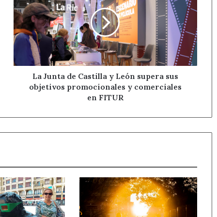
de
Castilla
y
León
supera
sus
objetivos
promocionales
La Junta de Castilla y León supera sus
y
objetivos promocionales y comerciales
comerciales
en FITUR
en
FITUR