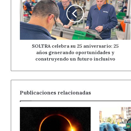
su
25
aniversario:
25
años
generando
oportunidades
y
SOLTRA celebra su 25 aniversario: 25
construyendo
años generando oportunidades y
un
construyendo un futuro inclusivo
futuro
inclusivo
Publicaciones relacionadas