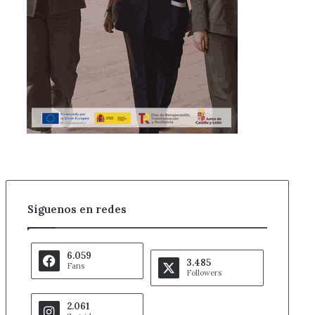
Síguenos en redes
6.059
3.485
Fans
Followers
2.061