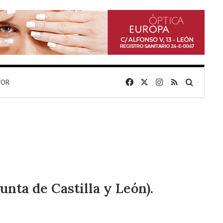
Facebook
X
Instagram
RSS
Buscar 
TOR
unta de Castilla y León).