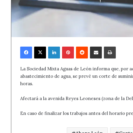
Facebook
X
LinkedIn
Pinterest
Reddit
Compartir por correo electrónico
Imprimir
La Sociedad Mixta Aguas de León informa que, por a
abastecimiento de agua, se prevé un corte de suminist
horas.
Afectará a la avenida Reyes Leoneses (zona de la Dele
En caso de finalizar los trabajos antes del horario pre
Ahora León
Corte