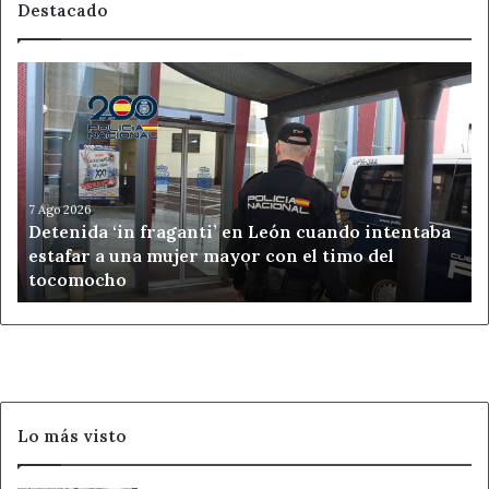
Destacado
Detenida
‘in
fraganti’
en
León
cuando
intentaba
7 Ago 2026
Detenida ‘in fraganti’ en León cuando intentaba
estafar
estafar a una mujer mayor con el timo del
a
tocomocho
una
mujer
mayor
con
el
timo
del
Lo más visto
tocomocho