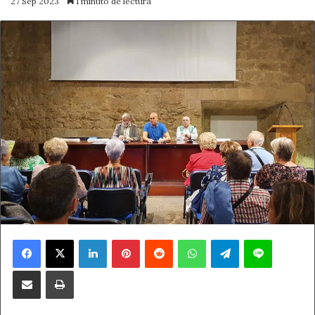
27 Sep 2023
1 minuto de lectura
Facebook
X
LinkedIn
Pinterest
Reddit
WhatsApp
Telegram
Line
Compartir por correo electrónico
Imprimir