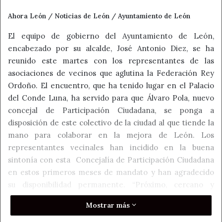
Ahora León / Noticias de León / Ayuntamiento de León
El equipo de gobierno del Ayuntamiento de León,
encabezado por su alcalde, José Antonio Diez, se ha
reunido este martes con los representantes de las
asociaciones de vecinos que aglutina la Federación Rey
Ordoño. El encuentro, que ha tenido lugar en el Palacio
del Conde Luna, ha servido para que Álvaro Pola, nuevo
concejal de Participación Ciudadana, se ponga a
disposición de este colectivo de la ciudad al que tiende la
mano para colaborar en la mejora de León. Los
representantes vecinales han incidido en la buena
sintonía con esta Concejalía de Participación Ciudadana
en estos primeros meses de mandato y han agradecido
su disponibilidad permanente. “Próximo, cercano y
siempre dispuesto a ayudar en la resolución de las
Mostrar más
reivindicaciones e inquietudes de los leoneses”, ha
expresado Diez sobre el concejal Álvaro Pola.