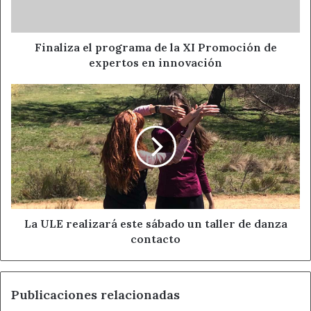
dinamizadora en los barrios, tarea por la cual también
Promoción
de
recibieron la gratitud del equipo de gobierno.
expertos
en
Finaliza el programa de la XI Promoción de
innovación
expertos en innovación
Ahora León
Alvaro Pola
La
Ayuntamiento de León
ULE
realizará
Noticias de León
este
sábado
un
taller
de
danza
contacto
La ULE realizará este sábado un taller de danza
contacto
Publicaciones relacionadas